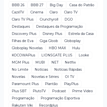
BBB 26
BBB 27
Big Day
Casa do Patrão
CazéTV
Cinema
Claro
Claro TV
Claro TV Plus
Crunchyroll
DGO
Destaques
Destaques da Programação
Discovery Plus
Disney Plus
Estrela da Casa
Filhas de Eva
Giga Gloob
Globoplay
Globoplay Novelas
HBO MAX
Hulu
KOCOWAPlus
LIONSGATE PLUS
Looke
MGM Plus
MUBI
NET
Netflix
No Limite
Notícias
Notícias Rápidas
Novelas
Novelas e Séries
OI TV
Paramount Plus
Plantão
PlayPlus
Plus SBT
PlutoTV
Podcast
Prime Video
Programação
Programação Esportiva
Rakuten Viki
Recordplus