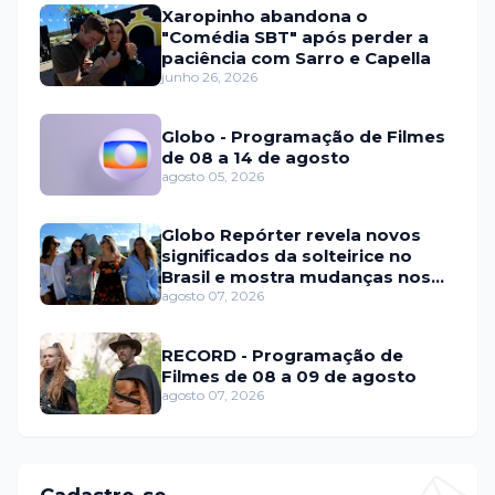
Xaropinho abandona o
"Comédia SBT" após perder a
paciência com Sarro e Capella
junho 26, 2026
Globo - Programação de Filmes
de 08 a 14 de agosto
agosto 05, 2026
Globo Repórter revela novos
significados da solteirice no
Brasil e mostra mudanças nos
relacionamentos
agosto 07, 2026
RECORD - Programação de
Filmes de 08 a 09 de agosto
agosto 07, 2026