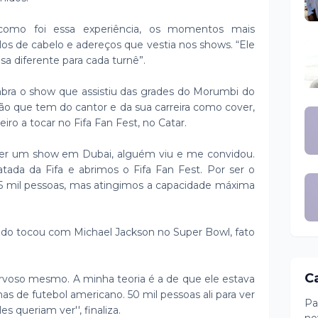
 como foi essa experiência, os momentos mais
los de cabelo e adereços que vestia nos shows. “Ele
sa diferente para cada turnê”.
embra o show que assistiu das grades do Morumbi do
ção que tem do cantor e da sua carreira como cover,
leiro a tocar no Fifa Fan Fest, no Catar.
 fazer um show em Dubai, alguém viu e me convidou.
atada da Fifa e abrimos o Fifa Fan Fest. Por ser o
5 mil pessoas, mas atingimos a capacidade máxima
ando tocou com Michael Jackson no Super Bowl, fato
C
nervoso mesmo. A minha teoria é a de que ele estava
mas de futebol americano. 50 mil pessoas ali para ver
Pa
es queriam ver'', finaliza.