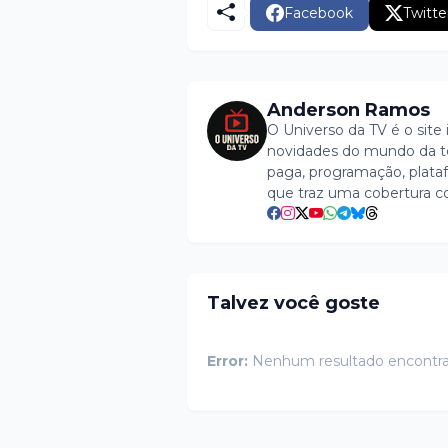
Facebook
Twitte
Anderson Ramos
O Universo da TV é o site 
novidades do mundo da tel
paga, programação, plataf
que traz uma cobertura c
Talvez você goste
Error:
Nenhum resultado encontr