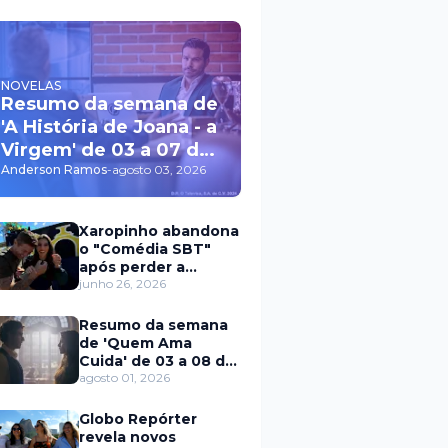
NOVELAS
Resumo da semana de
'A História de Joana - a
Virgem' de 03 a 07 de
agosto
Anderson Ramos
-
agosto 03, 2026
Xaropinho abandona
o "Comédia SBT"
após perder a
paciência com Sarro
junho 26, 2026
e Capella
Resumo da semana
de 'Quem Ama
Cuida' de 03 a 08 de
agosto
agosto 01, 2026
Globo Repórter
revela novos