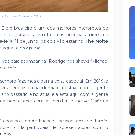
o: Lourival Ribeiro/SBT
 Ele é brasileiro e um dos melhores intérpretes de
e foi guitarrista em três das principais turnês da
-feira, 11 de junho, os dois vão estar no
The Noite
e agitar o programa.
eira vez para acompanhar Rodrigo nos shows “Michael
ste mês.
o sempre fazemos alguma coisa especial. Em 2019, a
ira vez. Depois da pandemia ela estava com a gente
 ano passado e no atual ela está aqui com a gente
honra tocar com a Jennifer, é incrível'', afirma
10 anos ao lado de Michael Jackson, em três turnês
tory) ainda participará de apresentações com o
nidos.