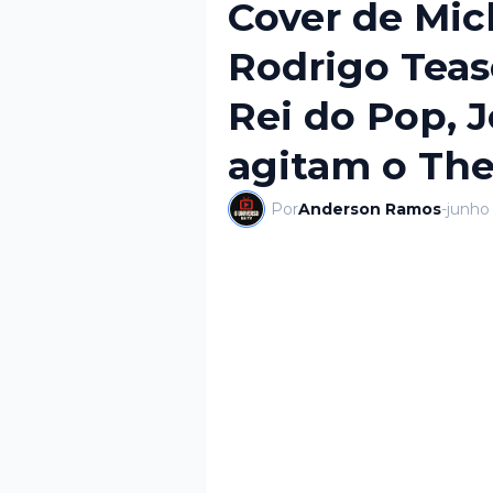
Cover de Mic
Rodrigo Tease
Rei do Pop, J
agitam o The
Por
Anderson Ramos
-
junho 