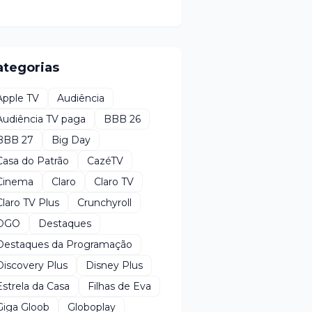
ategorias
Apple TV
Audiência
Audiência TV paga
BBB 26
BBB 27
Big Day
Casa do Patrão
CazéTV
Cinema
Claro
Claro TV
Claro TV Plus
Crunchyroll
DGO
Destaques
Destaques da Programação
Discovery Plus
Disney Plus
Estrela da Casa
Filhas de Eva
Giga Gloob
Globoplay