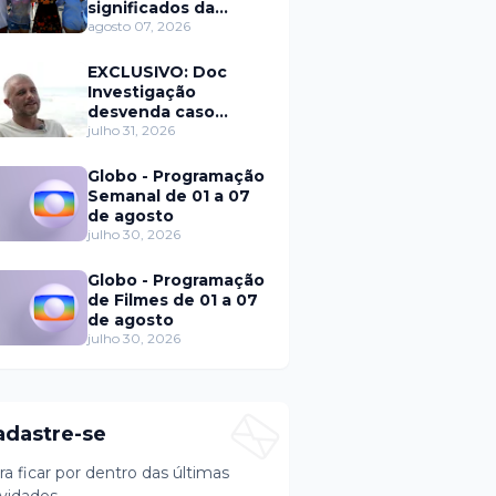
significados da
solteirice no Brasil e
agosto 07, 2026
mostra mudanças
nos relacionamentos
EXCLUSIVO: Doc
Investigação
desvenda caso
Eduardo Martins e
julho 31, 2026
aponta mulher por
trás de fraude
Globo - Programação
internacional
Semanal de 01 a 07
de agosto
julho 30, 2026
Globo - Programação
de Filmes de 01 a 07
de agosto
julho 30, 2026
adastre-se
ra ficar por dentro das últimas