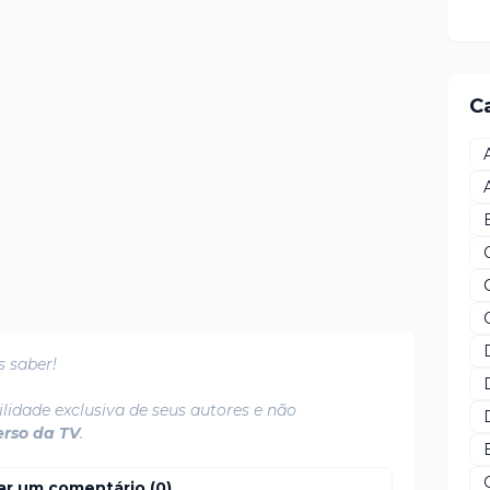
C
s saber!
lidade exclusiva de seus autores e não
erso da TV
.
ar um comentário (0)