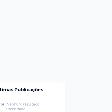
ltimas Publicações
ror
Nenhum resultado
encontrado