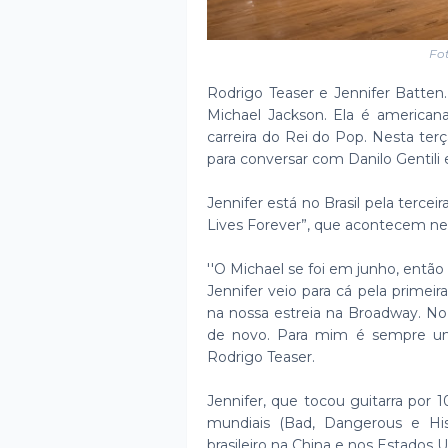
Fot
Rodrigo Teaser e Jennifer Batten.
Michael Jackson. Ela é americana 
carreira do Rei do Pop. Nesta terça
para conversar com Danilo Gentili 
Jennifer está no Brasil pela terc
Lives Forever”, que acontecem ne
''O Michael se foi em junho, entã
Jennifer veio para cá pela prime
na nossa estreia na Broadway. No
de novo. Para mim é sempre uma 
Rodrigo Teaser.
Jennifer, que tocou guitarra por 
mundiais (Bad, Dangerous e His
brasileiro na China e nos Estados U