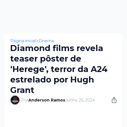
Página inicial
Cinema
Diamond films revela
teaser pôster de
'Herege', terror da A24
estrelado por Hugh
Grant
Por
Anderson Ramos
-
junho 25, 2024