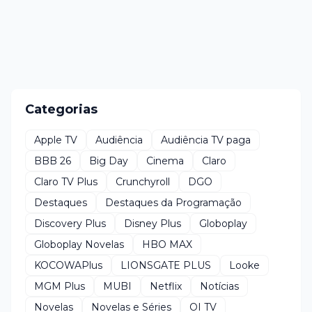
Categorias
Apple TV
Audiência
Audiência TV paga
BBB 26
Big Day
Cinema
Claro
Claro TV Plus
Crunchyroll
DGO
Destaques
Destaques da Programação
Discovery Plus
Disney Plus
Globoplay
Globoplay Novelas
HBO MAX
KOCOWAPlus
LIONSGATE PLUS
Looke
MGM Plus
MUBI
Netflix
Notícias
Novelas
Novelas e Séries
OI TV