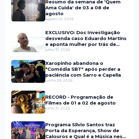
Resumo da semana de 'Quem
Ama Cuida' de 03 a 08 de
agosto
agosto 01, 2026
EXCLUSIVO: Doc Investigação
desvenda caso Eduardo Martins
e aponta mulher por trás de
fraude internacional
julho 31, 2026
Xaropinho abandona o
"Comédia SBT" após perder a
paciência com Sarro e Capella
junho 26, 2026
RECORD - Programação de
Filmes de 01 a 02 de agosto
julho 31, 2026
Programa Silvio Santos traz
Porta da Esperança, Show de
Calouros e Qual é a Música neste