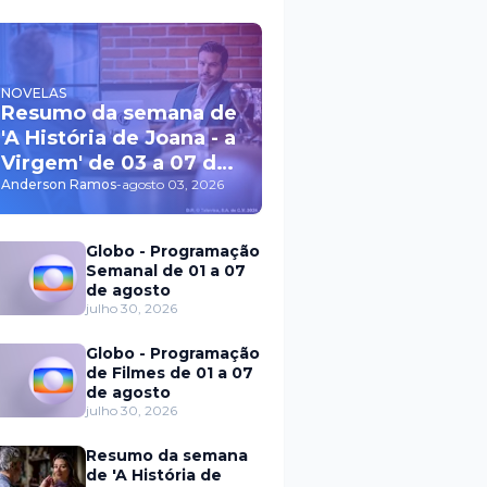
NOVELAS
Resumo da semana de
'A História de Joana - a
Virgem' de 03 a 07 de
agosto
Anderson Ramos
-
agosto 03, 2026
Globo - Programação
Semanal de 01 a 07
de agosto
julho 30, 2026
Globo - Programação
de Filmes de 01 a 07
de agosto
julho 30, 2026
Resumo da semana
de 'A História de