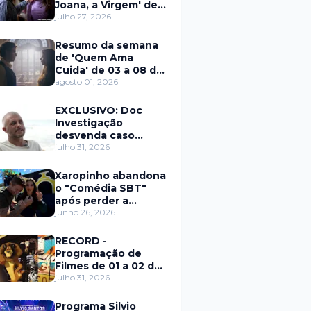
Joana, a Virgem' de
27 a 31 de julho
julho 27, 2026
Resumo da semana
de 'Quem Ama
Cuida' de 03 a 08 de
agosto
agosto 01, 2026
EXCLUSIVO: Doc
Investigação
desvenda caso
Eduardo Martins e
julho 31, 2026
aponta mulher por
trás de fraude
Xaropinho abandona
internacional
o "Comédia SBT"
após perder a
paciência com Sarro
junho 26, 2026
e Capella
RECORD -
Programação de
Filmes de 01 a 02 de
agosto
julho 31, 2026
Programa Silvio