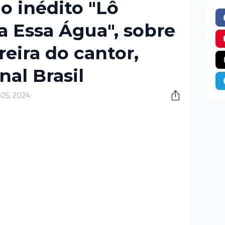
 inédito "Lô
a Essa Água", sobre
rreira do cantor,
nal Brasil
 05, 2024