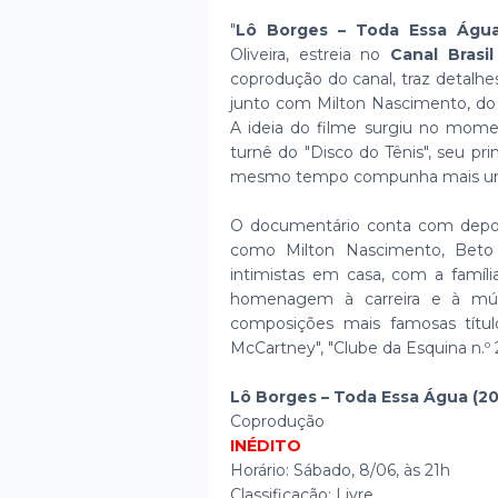
"
Lô Borges – Toda Essa Águ
Oliveira, estreia no
Canal Brasi
coprodução do canal, traz detalhes
junto com Milton Nascimento, do 
A ideia do filme surgiu no mom
turnê do "Disco do Tênis", seu pr
mesmo tempo compunha mais um 
O documentário conta com depoi
como Milton Nascimento, Bet
intimistas em casa, com a famíl
homenagem à carreira e à mús
composições mais famosas títu
McCartney", "Clube da Esquina n.º 
Lô Borges – Toda Essa Água (20
Coprodução
INÉDITO
Horário: Sábado, 8/06, às 21h
Classificação: Livre