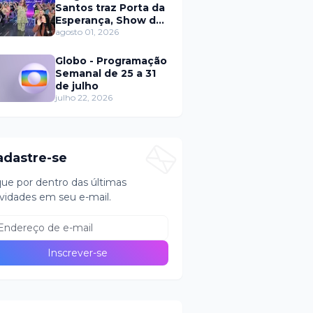
Santos traz Porta da
Esperança, Show de
Calouros e Qual é a
agosto 01, 2026
Música neste
domingo (2)
Globo - Programação
Semanal de 25 a 31
de julho
julho 22, 2026
adastre-se
que por dentro das últimas
vidades em seu e-mail.