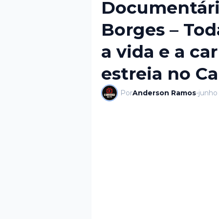
Documentário
Borges – Tod
a vida e a ca
estreia no Ca
Por
Anderson Ramos
-
junho