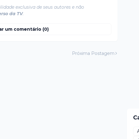
lidade exclusiva de seus autores e não
erso da TV
.
ar um comentário (0)
Próxima Postagem
C