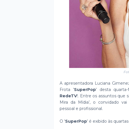
Fo
A apresentadora Luciana Gimenez
Frota '
SuperPop
' desta quarta-
RedeTV
!. Entre os assuntos que
Mira da Mídia’, o convidado va
pessoal e profissional.
O '
SuperPop
' é exibido às quartas