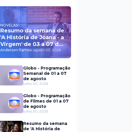
NOVELAS
Resumo da semana de
'A História de Joana - a
Virgem' de 03 a 07 de
agosto
Anderson Ramos
-
agosto 03, 2026
Globo - Programação
Semanal de 01 a 07
de agosto
julho 30, 2026
Globo - Programação
de Filmes de 01 a 07
de agosto
julho 30, 2026
Resumo da semana
de 'A História de