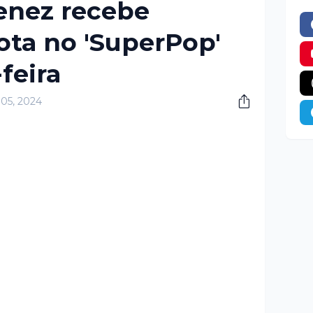
enez recebe
ota no 'SuperPop'
feira
 05, 2024