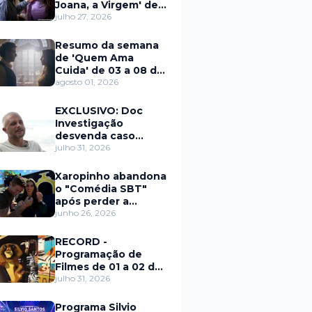
Joana, a Virgem' de
27 a 31 de julho
julho 27, 2026
Resumo da semana
de 'Quem Ama
Cuida' de 03 a 08 de
agosto
agosto 01, 2026
EXCLUSIVO: Doc
Investigação
desvenda caso
Eduardo Martins e
julho 31, 2026
aponta mulher por
trás de fraude
Xaropinho abandona
internacional
o "Comédia SBT"
após perder a
paciência com Sarro
junho 26, 2026
e Capella
RECORD -
Programação de
Filmes de 01 a 02 de
agosto
julho 31, 2026
Programa Silvio