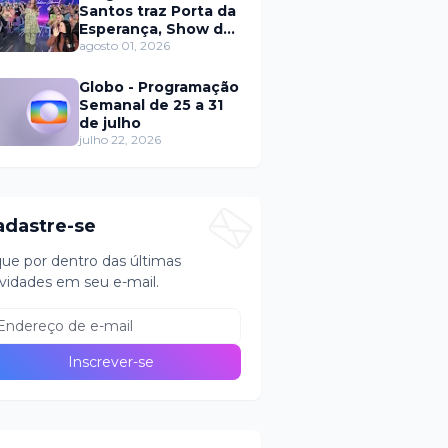
Santos traz Porta da
Esperança, Show de
Calouros e Qual é a
agosto 01, 2026
Música neste
domingo (2)
Globo - Programação
Semanal de 25 a 31
de julho
julho 22, 2026
adastre-se
que por dentro das últimas
vidades em seu e-mail.