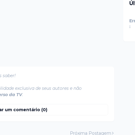
Ú
Er
:
s saber!
lidade exclusiva de seus autores e não
erso da TV
.
ar um comentário (0)
Próxima Postagem