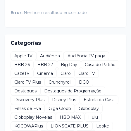
Error:
Nenhum resultado encontrado
Categorias
Apple TV
Audiência
Audiência TV paga
BBB 26
BBB 27
Big Day
Casa do Patrão
CazéTV
Cinema
Claro
Claro TV
Claro TV Plus
Crunchyroll
DGO
Destaques
Destaques da Programação
Discovery Plus
Disney Plus
Estrela da Casa
Filhas de Eva
Giga Gloob
Globoplay
Globoplay Novelas
HBO MAX
Hulu
KOCOWAPlus
LIONSGATE PLUS
Looke