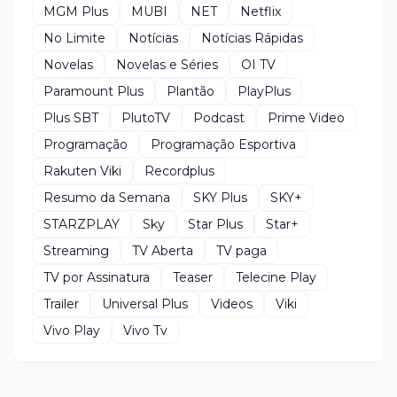
MGM Plus
MUBI
NET
Netflix
No Limite
Notícias
Notícias Rápidas
Novelas
Novelas e Séries
OI TV
Paramount Plus
Plantão
PlayPlus
Plus SBT
PlutoTV
Podcast
Prime Video
Programação
Programação Esportiva
Rakuten Viki
Recordplus
Resumo da Semana
SKY Plus
SKY+
STARZPLAY
Sky
Star Plus
Star+
Streaming
TV Aberta
TV paga
TV por Assinatura
Teaser
Telecine Play
Trailer
Universal Plus
Videos
Viki
Vivo Play
Vivo Tv