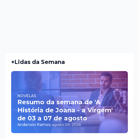
+Lidas da Semana
NOVELAS
Resumo da semana de 'A
História de Joana - a Virgem'
de 03 a 07 de agosto
Anderson Ramos
-
agosto 03, 2026