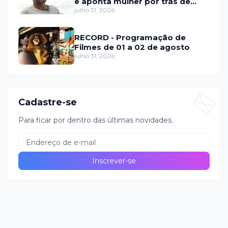
e aponta mulher por trás de
fraude internacional
julho 31, 2026
RECORD - Programação de
Filmes de 01 a 02 de agosto
julho 31, 2026
Cadastre-se
Para ficar por dentro das últimas novidades.