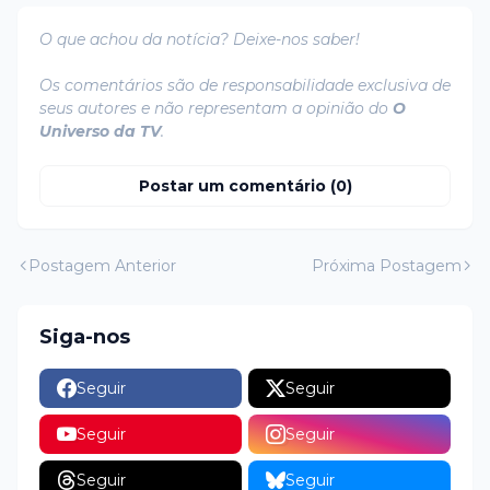
O que achou da notícia? Deixe-nos saber!
Os comentários são de responsabilidade exclusiva de
seus autores e não representam a opinião do
O
Universo da TV
.
Postar um comentário (0)
Postagem Anterior
Próxima Postagem
Siga-nos
Seguir
Seguir
Seguir
Seguir
Seguir
Seguir