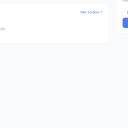
no
Ver todos
ado