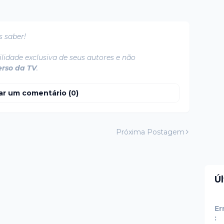
s saber!
lidade exclusiva de seus autores e não
erso da TV
.
ar um comentário (0)
Próxima Postagem
Ú
Er
: