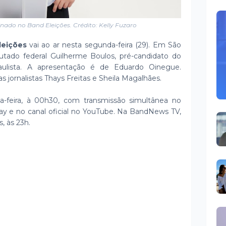
nado no Band Eleições. Crédito: Kelly Fuzaro
leições
vai ao ar nesta segunda-feira (29). Em São
tado federal Guilherme Boulos, pré-candidato do
aulista. A apresentação é de Eduardo Oinegue.
 jornalistas Thays Freitas e Sheila Magalhães.
a-feira, à 00h30, com transmissão simultânea no
lay e no canal oficial no YouTube. Na BandNews TV,
, às 23h.