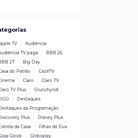
ategorias
Apple TV
Audiência
Audiência TV paga
BBB 26
BBB 27
Big Day
Casa do Patrão
CazéTV
Cinema
Claro
Claro TV
Claro TV Plus
Crunchyroll
DGO
Destaques
Destaques da Programação
Discovery Plus
Disney Plus
Estrela da Casa
Filhas de Eva
Giga Gloob
Globoplay