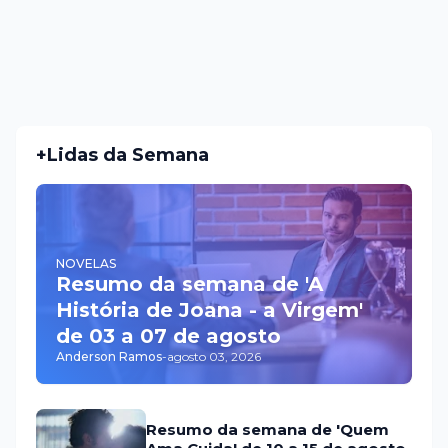
+Lidas da Semana
NOVELAS
Resumo da semana de 'A
História de Joana - a Virgem'
de 03 a 07 de agosto
Anderson Ramos
-
agosto 03, 2026
Resumo da semana de 'Quem