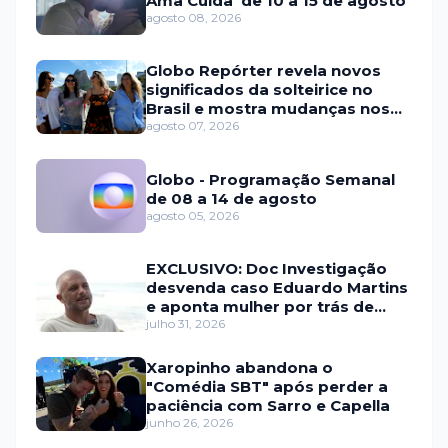
Ama Cuida' de 10 a 15 de agosto
agosto 08, 2026
Globo Repórter revela novos
significados da solteirice no
Brasil e mostra mudanças nos
relacionamentos
agosto 07, 2026
Globo - Programação Semanal
de 08 a 14 de agosto
agosto 05, 2026
EXCLUSIVO: Doc Investigação
desvenda caso Eduardo Martins
e aponta mulher por trás de
fraude internacional
julho 31, 2026
Xaropinho abandona o
"Comédia SBT" após perder a
paciência com Sarro e Capella
junho 26, 2026