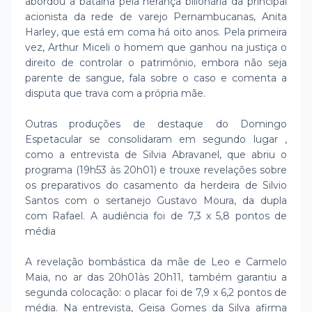
abordou a batalha pela herança bilionária da principal
acionista da rede de varejo Pernambucanas, Anita
Harley, que está em coma há oito anos. Pela primeira
vez, Arthur Miceli o homem que ganhou na justiça o
direito de controlar o patrimônio, embora não seja
parente de sangue, fala sobre o caso e comenta a
disputa que trava com a própria mãe.
Outras produções de destaque do Domingo
Espetacular se consolidaram em segundo lugar ,
como a entrevista de Silvia Abravanel, que abriu o
programa (19h53 às 20h01) e trouxe revelações sobre
os preparativos do casamento da herdeira de Silvio
Santos com o sertanejo Gustavo Moura, da dupla
com Rafael. A audiência foi de 7,3 x 5,8 pontos de
média
A revelação bombástica da mãe de Leo e Carmelo
Maia, no ar das 20h01às 20h11, também garantiu a
segunda colocação: o placar foi de 7,9 x 6,2 pontos de
média. Na entrevista, Geisa Gomes da Silva afirma