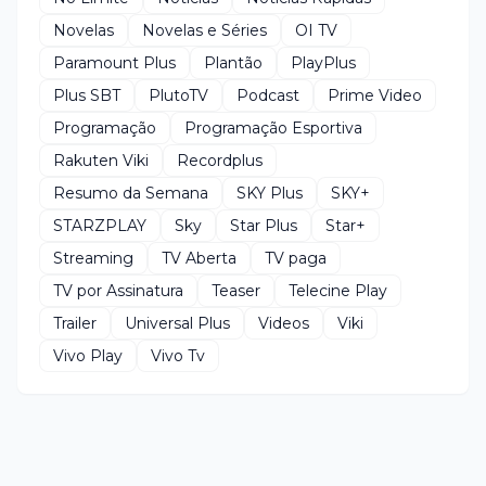
Novelas
Novelas e Séries
OI TV
Paramount Plus
Plantão
PlayPlus
Plus SBT
PlutoTV
Podcast
Prime Video
Programação
Programação Esportiva
Rakuten Viki
Recordplus
Resumo da Semana
SKY Plus
SKY+
STARZPLAY
Sky
Star Plus
Star+
Streaming
TV Aberta
TV paga
TV por Assinatura
Teaser
Telecine Play
Trailer
Universal Plus
Videos
Viki
Vivo Play
Vivo Tv