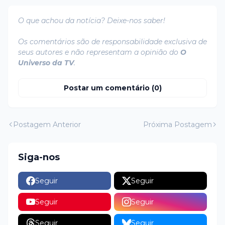
O que achou da notícia? Deixe-nos saber!
Os comentários são de responsabilidade exclusiva de
seus autores e não representam a opinião do
O
Universo da TV
.
Postar um comentário (0)
Postagem Anterior
Próxima Postagem
Siga-nos
Seguir
Seguir
Seguir
Seguir
Seguir
Seguir