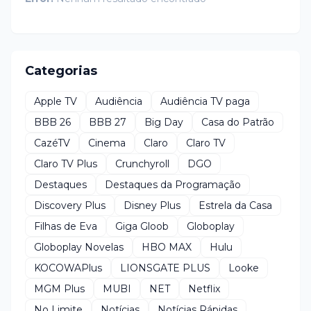
Categorias
Apple TV
Audiência
Audiência TV paga
BBB 26
BBB 27
Big Day
Casa do Patrão
CazéTV
Cinema
Claro
Claro TV
Claro TV Plus
Crunchyroll
DGO
Destaques
Destaques da Programação
Discovery Plus
Disney Plus
Estrela da Casa
Filhas de Eva
Giga Gloob
Globoplay
Globoplay Novelas
HBO MAX
Hulu
KOCOWAPlus
LIONSGATE PLUS
Looke
MGM Plus
MUBI
NET
Netflix
No Limite
Notícias
Notícias Rápidas