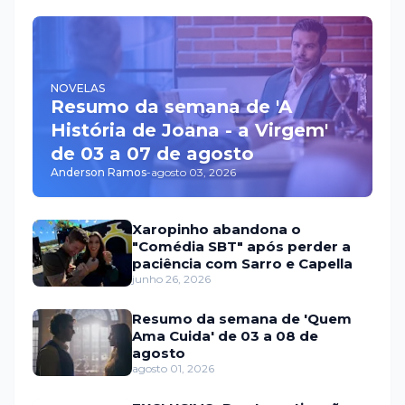
NOVELAS
Resumo da semana de 'A
História de Joana - a Virgem'
de 03 a 07 de agosto
Anderson Ramos
-
agosto 03, 2026
Xaropinho abandona o
"Comédia SBT" após perder a
paciência com Sarro e Capella
junho 26, 2026
Resumo da semana de 'Quem
Ama Cuida' de 03 a 08 de
agosto
agosto 01, 2026