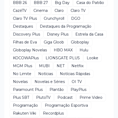
BBB 26
BBB 27
Big Day
Casa do Patrão
CazéTV
Cinema
Claro
Claro TV
Claro TV Plus
Crunchyroll
DGO
Destaques
Destaques da Programação
Discovery Plus
Disney Plus
Estrela da Casa
Filhas de Eva
Giga Gloob
Globoplay
Globoplay Novelas
HBO MAX
Hulu
KOCOWAPlus
LIONSGATE PLUS
Looke
MGM Plus
MUBI
NET
Netflix
No Limite
Notícias
Notícias Rápidas
Novelas
Novelas e Séries
OI TV
Paramount Plus
Plantão
PlayPlus
Plus SBT
PlutoTV
Podcast
Prime Video
Programação
Programação Esportiva
Rakuten Viki
Recordplus