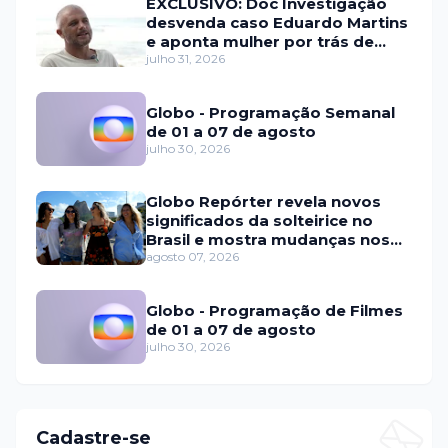
EXCLUSIVO: Doc Investigação
desvenda caso Eduardo Martins
e aponta mulher por trás de
fraude internacional
julho 31, 2026
Globo - Programação Semanal
de 01 a 07 de agosto
julho 30, 2026
Globo Repórter revela novos
significados da solteirice no
Brasil e mostra mudanças nos
relacionamentos
agosto 07, 2026
Globo - Programação de Filmes
de 01 a 07 de agosto
julho 30, 2026
Cadastre-se