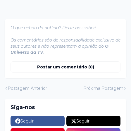
O que achou da notícia? Deixe-nos saber!
Os comentários são de responsabilidade exclusiva de
seus autores e não representam a opinião do
O
Universo da TV
.
Postar um comentário (0)
Postagem Anterior
Próxima Postagem
Siga-nos
Seguir
Seguir