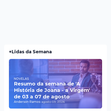
+Lidas da Semana
NOVELAS
Resumo da semana de 'A
História de Joana - a Virgem'
de 03 a 07 de agosto
Anderson Ramos
-
agosto 03, 2026