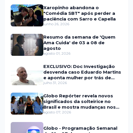
Xaropinho abandona o
"Comédia SBT" após perder a
paciência com Sarro e Capella
junho 26, 2026
Resumo da semana de 'Quem
Ama Cuida' de 03 a 08 de
agosto
agosto 01, 2026
EXCLUSIVO: Doc Investigação
desvenda caso Eduardo Martins
e aponta mulher por trás de
fraude internacional
julho 31, 2026
Globo Repórter revela novos
significados da solteirice no
Brasil e mostra mudanças nos
relacionamentos
agosto 07, 2026
Globo - Programação Semanal