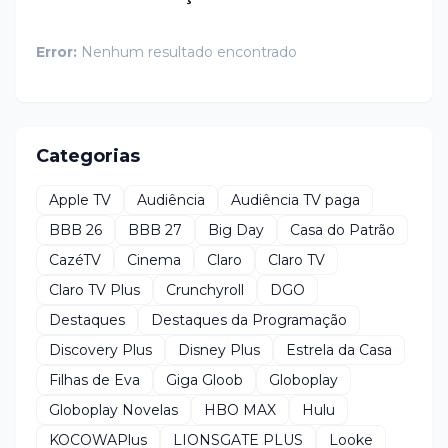
Error:
Nenhum resultado encontrado
Categorias
Apple TV
Audiência
Audiência TV paga
BBB 26
BBB 27
Big Day
Casa do Patrão
CazéTV
Cinema
Claro
Claro TV
Claro TV Plus
Crunchyroll
DGO
Destaques
Destaques da Programação
Discovery Plus
Disney Plus
Estrela da Casa
Filhas de Eva
Giga Gloob
Globoplay
Globoplay Novelas
HBO MAX
Hulu
KOCOWAPlus
LIONSGATE PLUS
Looke