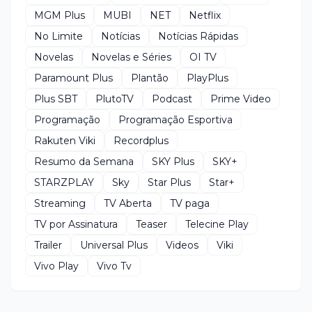
MGM Plus
MUBI
NET
Netflix
No Limite
Notícias
Notícias Rápidas
Novelas
Novelas e Séries
OI TV
Paramount Plus
Plantão
PlayPlus
Plus SBT
PlutoTV
Podcast
Prime Video
Programação
Programação Esportiva
Rakuten Viki
Recordplus
Resumo da Semana
SKY Plus
SKY+
STARZPLAY
Sky
Star Plus
Star+
Streaming
TV Aberta
TV paga
TV por Assinatura
Teaser
Telecine Play
Trailer
Universal Plus
Videos
Viki
Vivo Play
Vivo Tv