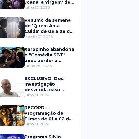
Joana, a Virgem' de
27 a 31 de julho
julho 27, 2026
Resumo da semana
de 'Quem Ama
Cuida' de 03 a 08 de
agosto
agosto 01, 2026
Xaropinho abandona
o "Comédia SBT"
após perder a
paciência com Sarro
junho 26, 2026
e Capella
EXCLUSIVO: Doc
Investigação
desvenda caso
Eduardo Martins e
julho 31, 2026
aponta mulher por
trás de fraude
RECORD -
internacional
Programação de
Filmes de 01 a 02 de
agosto
julho 31, 2026
Programa Silvio