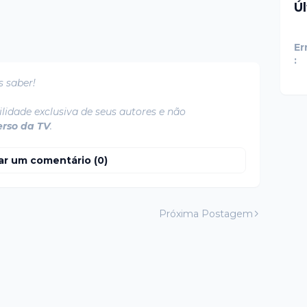
Ú
Er
:
s saber!
lidade exclusiva de seus autores e não
erso da TV
.
ar um comentário (0)
Próxima Postagem