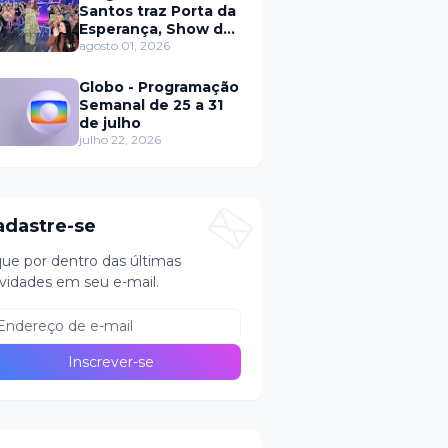
Santos traz Porta da
Esperança, Show de
Calouros e Qual é a
agosto 01, 2026
Música neste
domingo (2)
Globo - Programação
Semanal de 25 a 31
de julho
julho 22, 2026
adastre-se
que por dentro das últimas
vidades em seu e-mail.