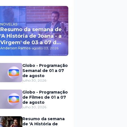
NOVELAS
Resumo da semana de
'A História de Joana - a
Virgem' de 03 a 07 de
agosto
Anderson Ramos
-
agosto 03, 2026
Globo - Programação
Semanal de 01 a 07
de agosto
julho 30, 2026
Globo - Programação
de Filmes de 01 a 07
de agosto
julho 30, 2026
Resumo da semana
de 'A História de