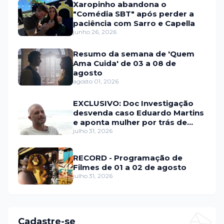
Xaropinho abandona o
"Comédia SBT" após perder a
paciência com Sarro e Capella
junho 26, 2026
Resumo da semana de 'Quem
Ama Cuida' de 03 a 08 de
agosto
agosto 01, 2026
EXCLUSIVO: Doc Investigação
desvenda caso Eduardo Martins
e aponta mulher por trás de
fraude internacional
julho 31, 2026
RECORD - Programação de
Filmes de 01 a 02 de agosto
julho 31, 2026
Cadastre-se