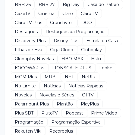
BBB 26
BBB 27
Big Day
Casa do Patrão
CazéTV
Cinema
Claro
Claro TV
Claro TV Plus
Crunchyroll
DGO
Destaques
Destaques da Programação
Discovery Plus
Disney Plus
Estrela da Casa
Filhas de Eva
Giga Gloob
Globoplay
Globoplay Novelas
HBO MAX
Hulu
KOCOWAPlus
LIONSGATE PLUS
Looke
MGM Plus
MUBI
NET
Netflix
No Limite
Notícias
Notícias Rápidas
Novelas
Novelas e Séries
OI TV
Paramount Plus
Plantão
PlayPlus
Plus SBT
PlutoTV
Podcast
Prime Video
Programação
Programação Esportiva
Rakuten Viki
Recordplus