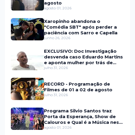
agosto
agosto 01, 2026
Xaropinho abandona o
"Comédia SBT" após perder a
paciência com Sarro e Capella
junho 26, 2026
EXCLUSIVO: Doc Investigação
desvenda caso Eduardo Martins
e aponta mulher por trás de
fraude internacional
julho 31, 2026
RECORD - Programação de
Filmes de 01 a 02 de agosto
julho 31, 2026
Programa Silvio Santos traz
Porta da Esperança, Show de
Calouros e Qual é a Música neste
domingo (2)
agosto 01, 2026