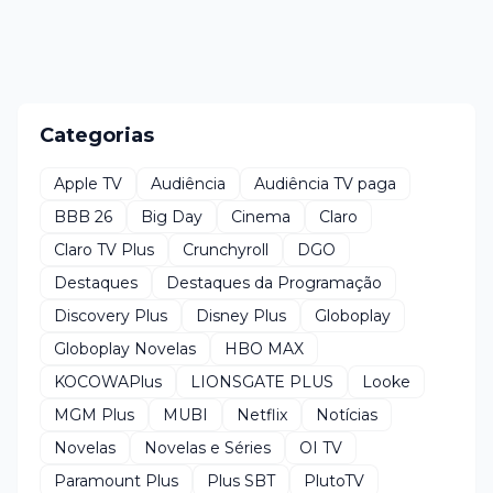
Categorias
Apple TV
Audiência
Audiência TV paga
BBB 26
Big Day
Cinema
Claro
Claro TV Plus
Crunchyroll
DGO
Destaques
Destaques da Programação
Discovery Plus
Disney Plus
Globoplay
Globoplay Novelas
HBO MAX
KOCOWAPlus
LIONSGATE PLUS
Looke
MGM Plus
MUBI
Netflix
Notícias
Novelas
Novelas e Séries
OI TV
Paramount Plus
Plus SBT
PlutoTV