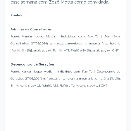
essa semana com Zezé Motta como convidada.
Fontes
:
Admiráveis Conselheiras
Fonte: Kantar Ibope Media | Indivíduos com Pay Tv | Admiráveis
Conselheiras (27/09/2024) vs 4 sextas anteriores na mesma faixa horária
|Rat(%), Shr(%)[canais pay tv], Rch(%), ATS, Fid(%) e Tvr(%)canais pay tv | GNT
Desencontro de Gerações
Fonte: Kantar Ibope Media | Indivíduos com Pay Tv | Desencontro de
Gerações (27/09/2024) vs 4 sextas anteriores na mesma faixa horária |Rat(%),
Shr(%)[canais pay tv], Rch(%), ATS, Fid(%) e Tvr(%)canais pay tv | GNT