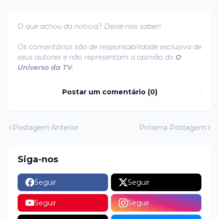
O que achou da notícia? Deixe-nos saber!
Os comentários são de responsabilidade exclusiva de
seus autores e não representam a opinião do
O
Universo da TV
.
Postar um comentário (0)
Postagem Anterior
Próxima Postagem
Siga-nos
Seguir
Seguir
Seguir
Seguir