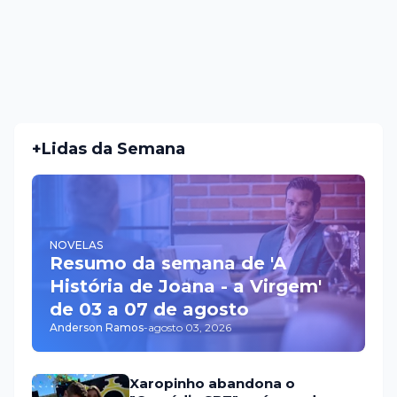
+Lidas da Semana
NOVELAS
Resumo da semana de 'A
História de Joana - a Virgem'
de 03 a 07 de agosto
Anderson Ramos
-
agosto 03, 2026
Xaropinho abandona o