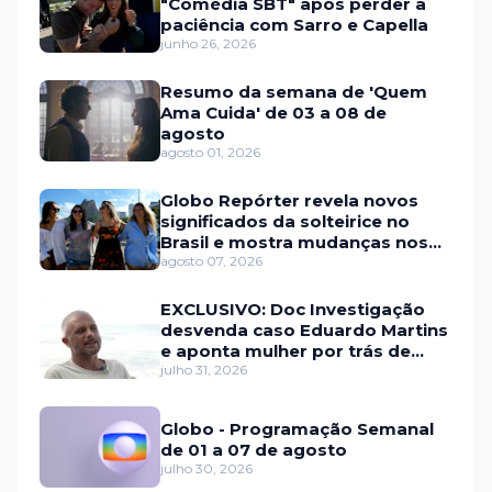
"Comédia SBT" após perder a
paciência com Sarro e Capella
junho 26, 2026
Resumo da semana de 'Quem
Ama Cuida' de 03 a 08 de
agosto
agosto 01, 2026
Globo Repórter revela novos
significados da solteirice no
Brasil e mostra mudanças nos
relacionamentos
agosto 07, 2026
EXCLUSIVO: Doc Investigação
desvenda caso Eduardo Martins
e aponta mulher por trás de
fraude internacional
julho 31, 2026
Globo - Programação Semanal
de 01 a 07 de agosto
julho 30, 2026