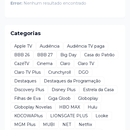
Error:
Nenhum resultado encontrado
Categorias
Apple TV
Audiência
Audiência TV paga
BBB 26
BBB 27
Big Day
Casa do Patrão
CazéTV
Cinema
Claro
Claro TV
Claro TV Plus
Crunchyroll
DGO
Destaques
Destaques da Programação
Discovery Plus
Disney Plus
Estrela da Casa
Filhas de Eva
Giga Gloob
Globoplay
Globoplay Novelas
HBO MAX
Hulu
KOCOWAPlus
LIONSGATE PLUS
Looke
MGM Plus
MUBI
NET
Netflix