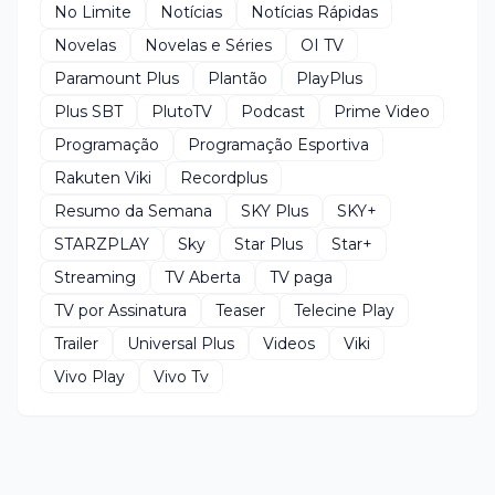
No Limite
Notícias
Notícias Rápidas
Novelas
Novelas e Séries
OI TV
Paramount Plus
Plantão
PlayPlus
Plus SBT
PlutoTV
Podcast
Prime Video
Programação
Programação Esportiva
Rakuten Viki
Recordplus
Resumo da Semana
SKY Plus
SKY+
STARZPLAY
Sky
Star Plus
Star+
Streaming
TV Aberta
TV paga
TV por Assinatura
Teaser
Telecine Play
Trailer
Universal Plus
Videos
Viki
Vivo Play
Vivo Tv