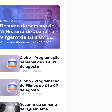
NOVELAS
Resumo da semana de
'A História de Joana - a
Virgem' de 03 a 07 de
agosto
Anderson Ramos
-
agosto 03, 2026
Globo - Programação
Semanal de 01 a 07
de agosto
julho 30, 2026
Globo - Programação
de Filmes de 01 a 07
de agosto
julho 30, 2026
Resumo da semana
de 'Quem Ama