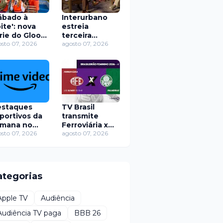
ábado à
Interurbano
ite': nova
estreia
rie do Gloob
terceira
Globoplay
sto 07, 2026
temporada
agosto 07, 2026
cerra
com mistérios
avações no
e lendas
o de Janeiro
urbanas de
São Paulo
staques
TV Brasil
portivos da
transmite
mana no
Ferroviária x
ime Video de
sto 07, 2026
Palmeiras pelo
agosto 07, 2026
 a 12 de
Brasileirão
osto
Feminino
neste sábado
ategorias
Apple TV
Audiência
Audiência TV paga
BBB 26