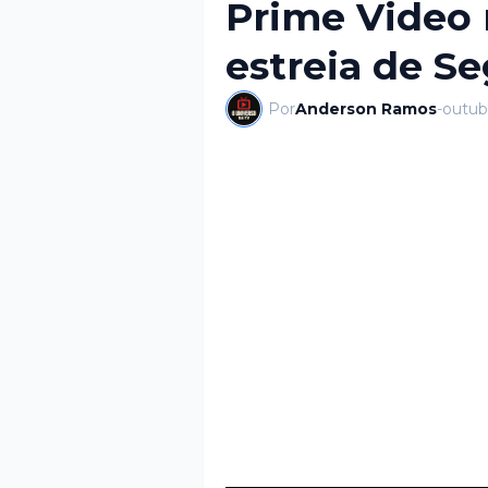
Prime Video 
estreia de S
Por
Anderson Ramos
-
outub