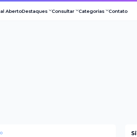
nal Aberto
Destaques
Consultar
Categorias
Contato
eo
S