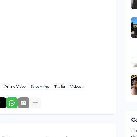
Prime Video
Streaming
Trailer
Videos
r
C
Pa