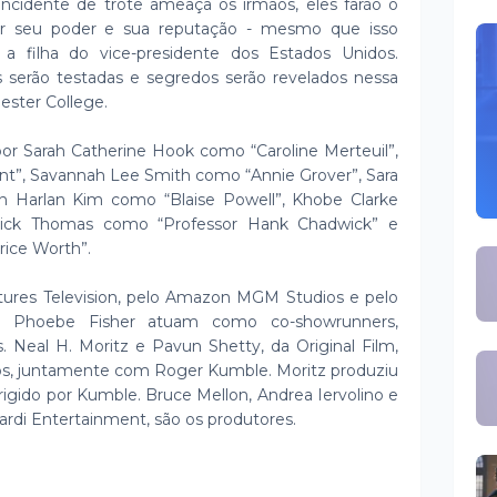
 incidente de trote ameaça os irmãos, eles farão o
var seu poder e sua reputação - mesmo que isso
, a filha do vice-presidente dos Estados Unidos.
es serão testadas e segredos serão revelados nessa
ester College.
or Sarah Catherine Hook como “Caroline Merteuil”,
t”, Savannah Lee Smith como “Annie Grover”, Sara
n Harlan Kim como “Blaise Powell”, Khobe Clarke
trick Thomas como “Professor Hank Chadwick” e
ice Worth”.
ctures Television, pelo Amazon MGM Studios e pelo
e Phoebe Fisher atuam como co-showrunners,
s. Neal H. Moritz e Pavun Shetty, da Original Film,
s, juntamente com Roger Kumble. Moritz produziu
 dirigido por Kumble. Bruce Mellon, Andrea Iervolino e
ardi Entertainment, são os produtores.