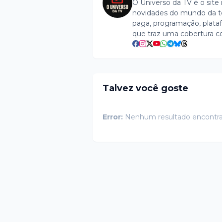
O Universo da TV é o site 
novidades do mundo da tel
paga, programação, plataf
que traz uma cobertura c
Talvez você goste
Error:
Nenhum resultado encontr