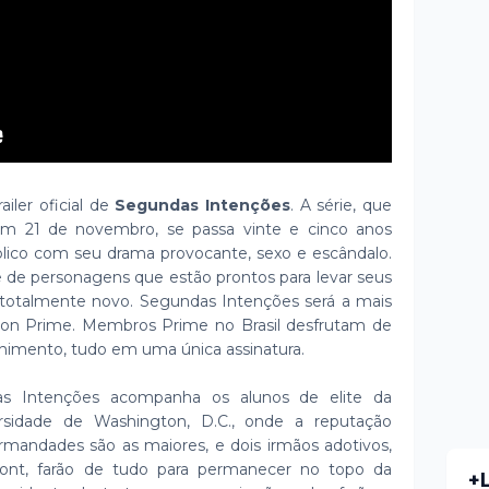
ailer oficial de
Segundas Intenções
. A série, que
 em 21 de novembro, se passa vinte e cinco anos
blico com seu drama provocante, sexo e escândalo.
e de personagens que estão prontos para levar seus
 totalmente novo. Segundas Intenções será a mais
zon Prime. Membros Prime no Brasil desfrutam de
nimento, tudo em uma única assinatura.
as Intenções acompanha os alunos de elite da
rsidade de Washington, D.C., onde a reputação
 irmandades são as maiores, e dois irmãos adotivos,
mont, farão de tudo para permanecer no topo da
+