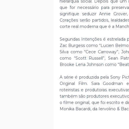
hierarquia social. Depois que um
que for necessário para preser
signifique seduzir Annie Grover
Corações serão partidos, lealdad
corte real moderna que é a Manch
Segundas Intenções é estrelada p
Zac Burgess como “Lucien Belmon
Silva como “Cece Carroway”, Joh
como “Scott Russell”, Sean Pa
Brooke Lena Johnson como “Beatr
A série é produzida pela Sony Pi
Original Film. Sara Goodman 
roteiristas e produtoras executiva
também são produtores executivo
o filme original, que foi escrito e
Monika Bacardi, da Iervolino & Bac