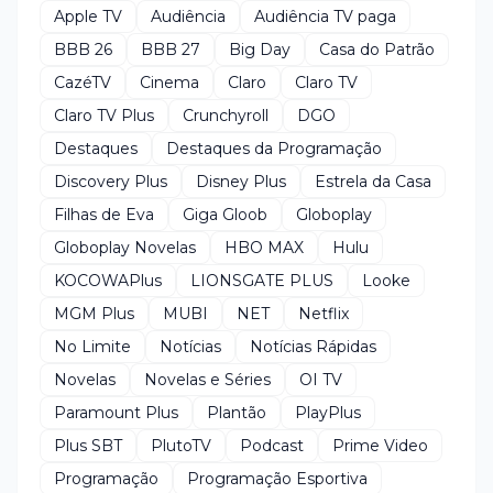
Apple TV
Audiência
Audiência TV paga
BBB 26
BBB 27
Big Day
Casa do Patrão
CazéTV
Cinema
Claro
Claro TV
Claro TV Plus
Crunchyroll
DGO
Destaques
Destaques da Programação
Discovery Plus
Disney Plus
Estrela da Casa
Filhas de Eva
Giga Gloob
Globoplay
Globoplay Novelas
HBO MAX
Hulu
KOCOWAPlus
LIONSGATE PLUS
Looke
MGM Plus
MUBI
NET
Netflix
No Limite
Notícias
Notícias Rápidas
Novelas
Novelas e Séries
OI TV
Paramount Plus
Plantão
PlayPlus
Plus SBT
PlutoTV
Podcast
Prime Video
Programação
Programação Esportiva