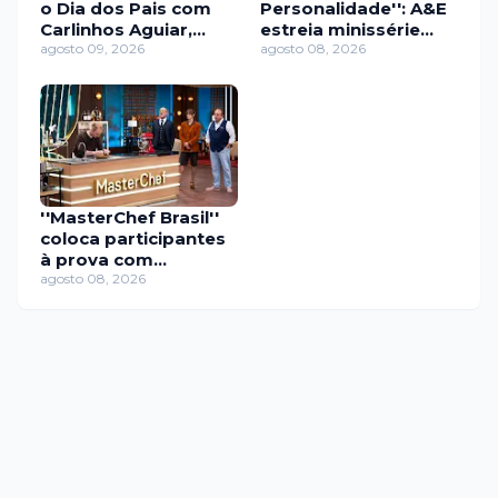
o Dia dos Pais com
Personalidade'': A&E
Carlinhos Aguiar,
estreia minissérie
Caique Aguiar e
agosto 09, 2026
sobre os líderes de
agosto 08, 2026
Gabily
seitas mais
perturbadores
''MasterChef Brasil''
coloca participantes
à prova com
churrasco e
agosto 08, 2026
gastronomia
molecular