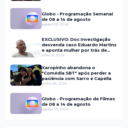
Globo - Programação Semanal
de 08 a 14 de agosto
agosto 05, 2026
EXCLUSIVO: Doc Investigação
desvenda caso Eduardo Martins
e aponta mulher por trás de
fraude internacional
julho 31, 2026
Xaropinho abandona o
"Comédia SBT" após perder a
paciência com Sarro e Capella
junho 26, 2026
Globo - Programação de Filmes
de 08 a 14 de agosto
agosto 05, 2026