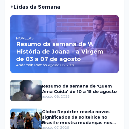
+Lidas da Semana
NOVELAS
Resumo da semana de 'A
História de Joana - a Virgem'
de 03 a 07 de agosto
Anderson Ramos
-
agosto 03, 2026
Resumo da semana de 'Quem
Ama Cuida' de 10 a 15 de agosto
agosto 08, 2026
Globo Repórter revela novos
significados da solteirice no
Brasil e mostra mudanças nos
relacionamentos
agosto 07, 2026