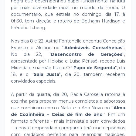
negra que desempenhou papel fundamental na luta
por mais diversidade racial no mundo da moda. O
documentário, que estreia no domingo, dia 17, à
0h30, tem direção e roteiro de Bethann Hardison e
Frédéric Tcheng.
Nos dias 8 e 22, Astrid Fontenelle encontra Conceição
Evaristo e Alcione no ''
Admiráveis Conselheiras
''.
No dia 22, ''
Desencontro de Gerações
'',
apresentado por Heloísa e Luisa Périssé, recebe Luis
Miranda e sua mãe Luzia. O ''
Papo de Segunda
'', dia
18, e o ''
Saia Justa
'', dia 20, também recebem
convidados especiais.
A partir da quarta, dia 20, Paola Carosella retorna à
cozinha para preparar menus completos e saborosos
que combinam com o Natal e o Ano Novo no ''
Alma
de Cozinheira – Ceias de fim de ano
''. Em um
formato diferente - mais intimista e sem convidados
-, a nova temporada do programa terá cinco episódios
com cardápios perfeitos para relembrar tradições,