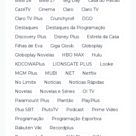
BBB 26
BBB 27
Big Day
Casa do Patrão
CazéTV
Cinema
Claro
Claro TV
Claro TV Plus
Crunchyroll
DGO
Destaques
Destaques da Programação
Discovery Plus
Disney Plus
Estrela da Casa
Filhas de Eva
Giga Gloob
Globoplay
Globoplay Novelas
HBO MAX
Hulu
KOCOWAPlus
LIONSGATE PLUS
Looke
MGM Plus
MUBI
NET
Netflix
No Limite
Notícias
Notícias Rápidas
Novelas
Novelas e Séries
OI TV
Paramount Plus
Plantão
PlayPlus
Plus SBT
PlutoTV
Podcast
Prime Video
Programação
Programação Esportiva
Rakuten Viki
Recordplus