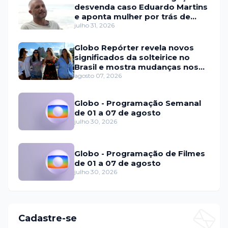
desvenda caso Eduardo Martins
e aponta mulher por trás de
fraude internacional
julho 31, 2026
Globo Repórter revela novos
significados da solteirice no
Brasil e mostra mudanças nos
relacionamentos
agosto 07, 2026
Globo - Programação Semanal
de 01 a 07 de agosto
julho 30, 2026
Globo - Programação de Filmes
de 01 a 07 de agosto
julho 30, 2026
Cadastre-se