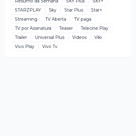
Resumo da Semana
SKY Plus
SKY+
STARZPLAY
Sky
Star Plus
Star+
Streaming
TV Aberta
TV paga
TV por Assinatura
Teaser
Telecine Play
Trailer
Universal Plus
Videos
Viki
Vivo Play
Vivo Tv