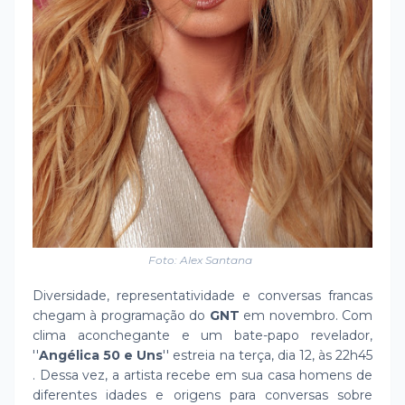
Foto: Alex Santana
Diversidade, representatividade e conversas francas
chegam à programação do
GNT
em novembro. Com
clima aconchegante e um bate-papo revelador,
''
Angélica 50 e Uns
'' estreia na terça, dia 12, às 22h45
. Dessa vez, a artista recebe em sua casa homens de
diferentes idades e origens para conversas sobre