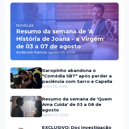
NOVELAS
Resumo da semana de 'A
História de Joana - a Virgem'
de 03 a 07 de agosto
Anderson Ramos
-
agosto 03, 2026
Xaropinho abandona o
"Comédia SBT" após perder a
paciência com Sarro e Capella
junho 26, 2026
Resumo da semana de 'Quem
Ama Cuida' de 03 a 08 de
agosto
agosto 01, 2026
EXCLUSIVO: Doc Investigação