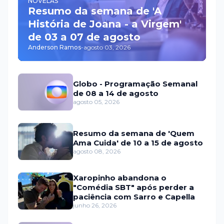
NOVELAS
Resumo da semana de 'A
História de Joana - a Virgem'
de 03 a 07 de agosto
Anderson Ramos
-
agosto 03, 2026
Globo - Programação Semanal
de 08 a 14 de agosto
agosto 05, 2026
Resumo da semana de 'Quem
Ama Cuida' de 10 a 15 de agosto
agosto 08, 2026
Xaropinho abandona o
"Comédia SBT" após perder a
paciência com Sarro e Capella
junho 26, 2026