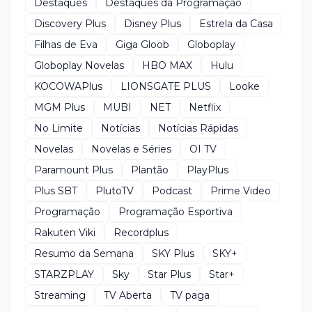
Destaques
Destaques da Programação
Discovery Plus
Disney Plus
Estrela da Casa
Filhas de Eva
Giga Gloob
Globoplay
Globoplay Novelas
HBO MAX
Hulu
KOCOWAPlus
LIONSGATE PLUS
Looke
MGM Plus
MUBI
NET
Netflix
No Limite
Notícias
Notícias Rápidas
Novelas
Novelas e Séries
OI TV
Paramount Plus
Plantão
PlayPlus
Plus SBT
PlutoTV
Podcast
Prime Video
Programação
Programação Esportiva
Rakuten Viki
Recordplus
Resumo da Semana
SKY Plus
SKY+
STARZPLAY
Sky
Star Plus
Star+
Streaming
TV Aberta
TV paga