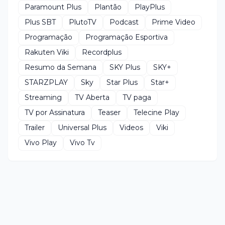
Paramount Plus
Plantão
PlayPlus
Plus SBT
PlutoTV
Podcast
Prime Video
Programação
Programação Esportiva
Rakuten Viki
Recordplus
Resumo da Semana
SKY Plus
SKY+
STARZPLAY
Sky
Star Plus
Star+
Streaming
TV Aberta
TV paga
TV por Assinatura
Teaser
Telecine Play
Trailer
Universal Plus
Videos
Viki
Vivo Play
Vivo Tv