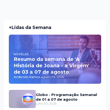
+Lidas da Semana
NOVELAS
Resumo da semana de 'A
História de Joana - a Virgem'
de 03 a 07 de agosto
Anderson Ramos
-
agosto 03, 2026
Globo - Programação Semanal
de 01 a 07 de agosto
julho 30, 2026