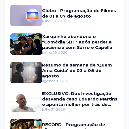
Globo - Programação de Filmes
de 01 a 07 de agosto
julho 30, 2026
Xaropinho abandona o
"Comédia SBT" após perder a
paciência com Sarro e Capella
junho 26, 2026
Resumo da semana de 'Quem
Ama Cuida' de 03 a 08 de
agosto
agosto 01, 2026
EXCLUSIVO: Doc Investigação
desvenda caso Eduardo Martins
e aponta mulher por trás de
fraude internacional
julho 31, 2026
RECORD - Programação de