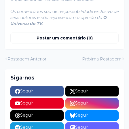
Os comentários são de responsabilidade exclusiva de
seus autores e não representam a opinião do
O
Universo da TV
.
Postar um comentário (0)
Postagem Anterior
Próxima Postagem
Siga-nos
Seguir
Seguir
Seguir
Seguir
Seguir
Seguir
Seguir
Seguir