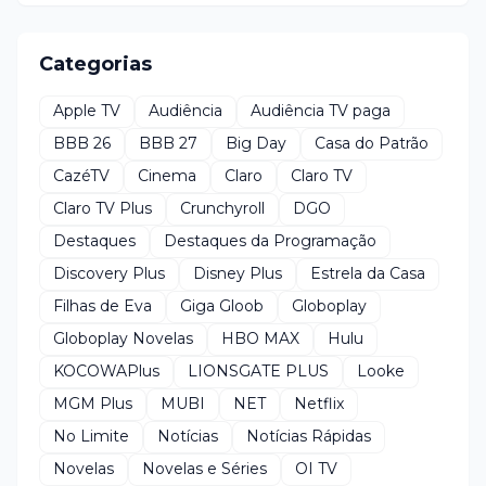
Categorias
Apple TV
Audiência
Audiência TV paga
BBB 26
BBB 27
Big Day
Casa do Patrão
CazéTV
Cinema
Claro
Claro TV
Claro TV Plus
Crunchyroll
DGO
Destaques
Destaques da Programação
Discovery Plus
Disney Plus
Estrela da Casa
Filhas de Eva
Giga Gloob
Globoplay
Globoplay Novelas
HBO MAX
Hulu
KOCOWAPlus
LIONSGATE PLUS
Looke
MGM Plus
MUBI
NET
Netflix
No Limite
Notícias
Notícias Rápidas
Novelas
Novelas e Séries
OI TV