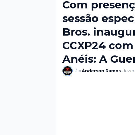
Com presenç
sessão espec
Bros. inaugu
CCXP24 com 
Anéis: A Gue
Por
Anderson Ramos
-
dezem