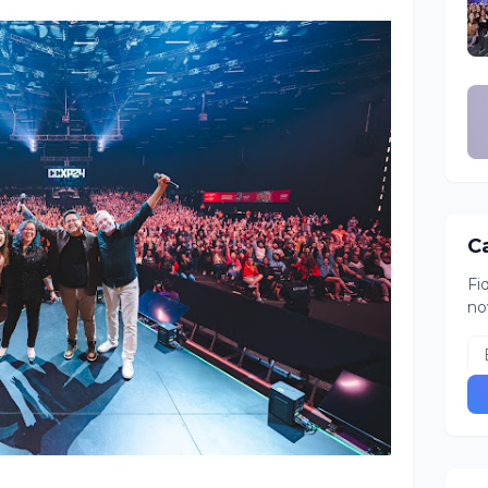
C
Fi
no