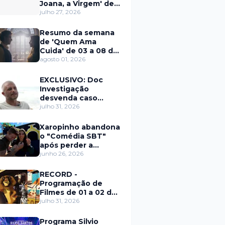
Joana, a Virgem' de
27 a 31 de julho
julho 27, 2026
Resumo da semana
de 'Quem Ama
Cuida' de 03 a 08 de
agosto
agosto 01, 2026
EXCLUSIVO: Doc
Investigação
desvenda caso
Eduardo Martins e
julho 31, 2026
aponta mulher por
trás de fraude
Xaropinho abandona
internacional
o "Comédia SBT"
após perder a
paciência com Sarro
junho 26, 2026
e Capella
RECORD -
Programação de
Filmes de 01 a 02 de
agosto
julho 31, 2026
Programa Silvio