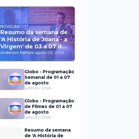
NOVELAS
Resumo da semana de
'A História de Joana - a
Virgem' de 03 a 07 de
agosto
Anderson Ramos
-
agosto 03, 2026
Globo - Programação
Semanal de 01 a 07
de agosto
julho 30, 2026
Globo - Programação
de Filmes de 01 a 07
de agosto
julho 30, 2026
Resumo da semana
de 'A História de