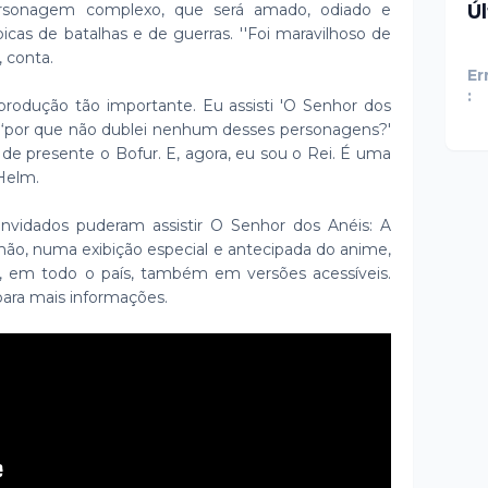
Ú
rsonagem complexo, que será amado, odiado e
cas de batalhas e de guerras. ''Foi maravilhoso de
, conta.
Er
:
produção tão importante. Eu assisti 'O Senhor dos
i: ‘por que não dublei nenhum desses personagens?'
 de presente o Bofur. E, agora, eu sou o Rei. É uma
 Helm.
nvidados puderam assistir O Senhor dos Anéis: A
mão, numa exibição especial e antecipada do anime,
, em todo o país, também em versões acessíveis.
para mais informações.