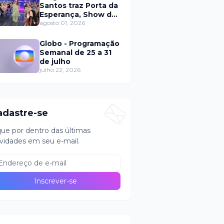
Santos traz Porta da
Esperança, Show de
Calouros e Qual é a
agosto 01, 2026
Música neste
domingo (2)
Globo - Programação
Semanal de 25 a 31
de julho
julho 22, 2026
adastre-se
que por dentro das últimas
vidades em seu e-mail.