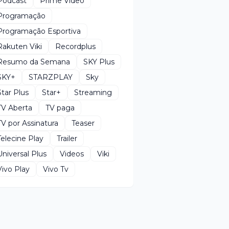
Podcast
Prime Video
Programação
Programação Esportiva
Rakuten Viki
Recordplus
Resumo da Semana
SKY Plus
SKY+
STARZPLAY
Sky
Star Plus
Star+
Streaming
TV Aberta
TV paga
TV por Assinatura
Teaser
Telecine Play
Trailer
Universal Plus
Videos
Viki
Vivo Play
Vivo Tv