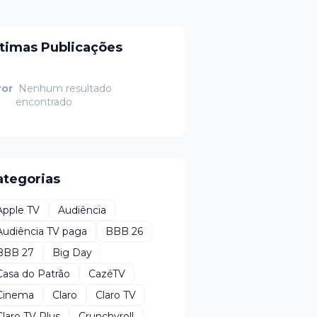
ltimas Publicações
ror
Nenhum resultado
encontrado
ategorias
Apple TV
Audiência
Audiência TV paga
BBB 26
BBB 27
Big Day
Casa do Patrão
CazéTV
Cinema
Claro
Claro TV
Claro TV Plus
Crunchyroll