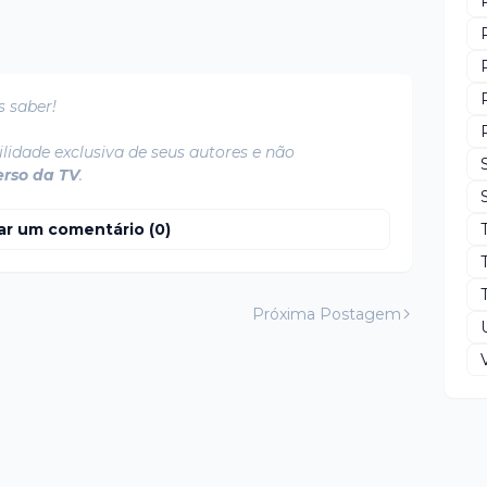
s saber!
lidade exclusiva de seus autores e não
erso da TV
.
ar um comentário (0)
Próxima Postagem