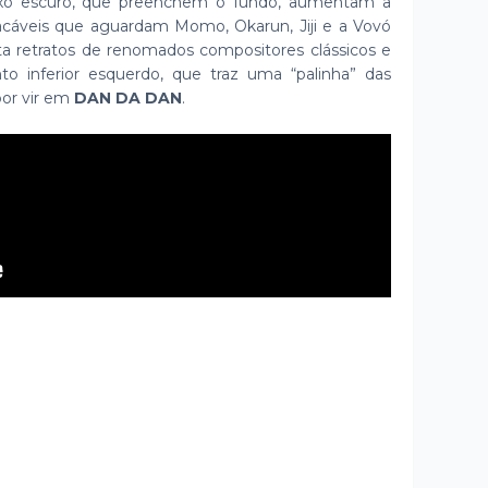
roxo escuro, que preenchem o fundo, aumentam a
lacáveis que aguardam Momo, Okarun, Jiji e a Vovó
nta retratos de renomados compositores clássicos e
o inferior esquerdo, que traz uma “palinha” das
por vir em
DAN DA DAN
.