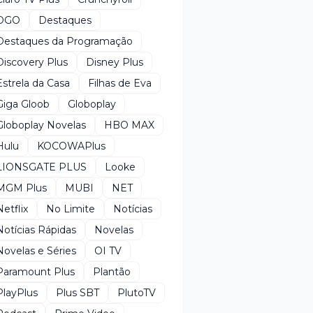
DGO
Destaques
Destaques da Programação
Discovery Plus
Disney Plus
Estrela da Casa
Filhas de Eva
Giga Gloob
Globoplay
Globoplay Novelas
HBO MAX
Hulu
KOCOWAPlus
LIONSGATE PLUS
Looke
MGM Plus
MUBI
NET
Netflix
No Limite
Notícias
Notícias Rápidas
Novelas
Novelas e Séries
OI TV
Paramount Plus
Plantão
PlayPlus
Plus SBT
PlutoTV