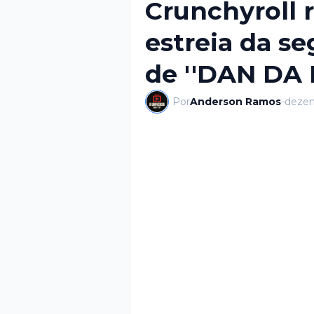
Crunchyroll r
estreia da s
de ''DAN DA 
Por
Anderson Ramos
-
dezem