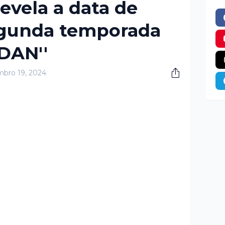
evela a data de
egunda temporada
DAN''
bro 19, 2024