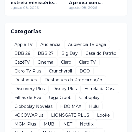
estreia minissérie
à prova com
sobre os líderes de
agosto 08, 2026
churrasco e
agosto 08, 2026
seitas mais
gastronomia
perturbadores
molecular
Categorias
Apple TV
Audiência
Audiência TV paga
BBB 26
BBB 27
Big Day
Casa do Patrão
CazéTV
Cinema
Claro
Claro TV
Claro TV Plus
Crunchyroll
DGO
Destaques
Destaques da Programação
Discovery Plus
Disney Plus
Estrela da Casa
Filhas de Eva
Giga Gloob
Globoplay
Globoplay Novelas
HBO MAX
Hulu
KOCOWAPlus
LIONSGATE PLUS
Looke
MGM Plus
MUBI
NET
Netflix