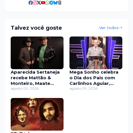
Talvez você goste
Ver todos
Aparecida Sertaneja
Mega Sonho celebra
recebe Mattão &
o Dia dos Pais com
Monteiro, Maate
Carlinhos Aguiar,
Quente e Gabriel &
agosto 09, 2026
Caique Aguiar e
agosto 09, 2026
Ricardo
Gabily