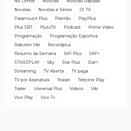
No Limite
Notícias
Notícias Rápidas
Novelas
Novelas e Séries
OI TV
Paramount Plus
Plantão
PlayPlus
Plus SBT
PlutoTV
Podcast
Prime Video
Programação
Programação Esportiva
Rakuten Viki
Recordplus
Resumo da Semana
SKY Plus
SKY+
STARZPLAY
Sky
Star Plus
Star+
Streaming
TV Aberta
TV paga
TV por Assinatura
Teaser
Telecine Play
Trailer
Universal Plus
Videos
Viki
Vivo Play
Vivo Tv