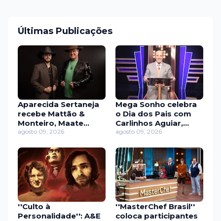
Últimas Publicações
Aparecida Sertaneja
Mega Sonho celebra
recebe Mattão &
o Dia dos Pais com
Monteiro, Maate
Carlinhos Aguiar,
Quente e Gabriel &
agosto 09, 2026
Caique Aguiar e
agosto 09, 2026
Ricardo
Gabily
''Culto à
''MasterChef Brasil''
Personalidade'': A&E
coloca participantes