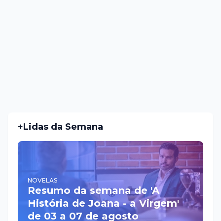
+Lidas da Semana
NOVELAS
Resumo da semana de 'A
História de Joana - a Virgem'
de 03 a 07 de agosto