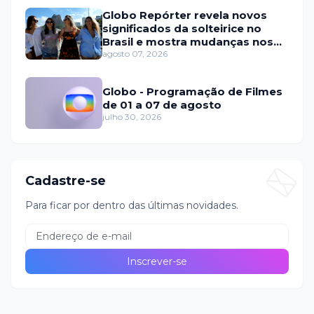
Globo Repórter revela novos
significados da solteirice no
Brasil e mostra mudanças nos
relacionamentos
agosto 07, 2026
Globo - Programação de Filmes
de 01 a 07 de agosto
julho 30, 2026
Cadastre-se
Para ficar por dentro das últimas novidades.