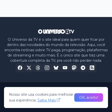
O Universo da TV é o site ideal para quem quer ficar por
dentro das novidades do mundo da televisão. Aqui, você
encontra notícias sobre TV paga, programação, plataformas
de streaming e muito mais. É o único site que traz uma
cobertura completa da TV, pra você não perder nada.
Home
Sobre nós
Política de Privacidade
Contato
Nosso site usa cookies para melhorar
OK, aceito!
sua experiência.
Saiba Mais
© 2026 -
O Universo da TV
• All Rights Reserved