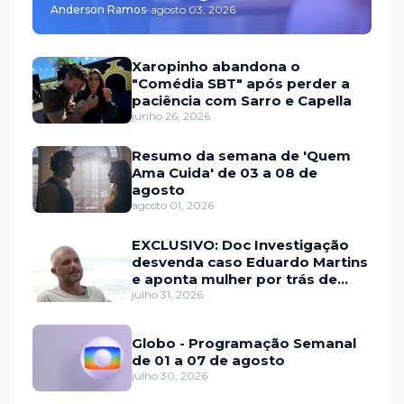
Anderson Ramos
-
agosto 03, 2026
Xaropinho abandona o
"Comédia SBT" após perder a
paciência com Sarro e Capella
junho 26, 2026
Resumo da semana de 'Quem
Ama Cuida' de 03 a 08 de
agosto
agosto 01, 2026
EXCLUSIVO: Doc Investigação
desvenda caso Eduardo Martins
e aponta mulher por trás de
fraude internacional
julho 31, 2026
Globo - Programação Semanal
de 01 a 07 de agosto
julho 30, 2026