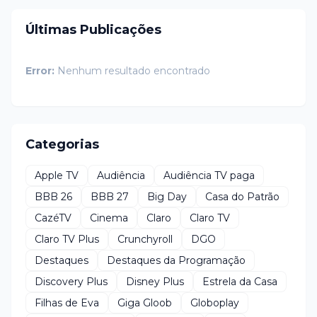
Últimas Publicações
Error:
Nenhum resultado encontrado
Categorias
Apple TV
Audiência
Audiência TV paga
BBB 26
BBB 27
Big Day
Casa do Patrão
CazéTV
Cinema
Claro
Claro TV
Claro TV Plus
Crunchyroll
DGO
Destaques
Destaques da Programação
Discovery Plus
Disney Plus
Estrela da Casa
Filhas de Eva
Giga Gloob
Globoplay