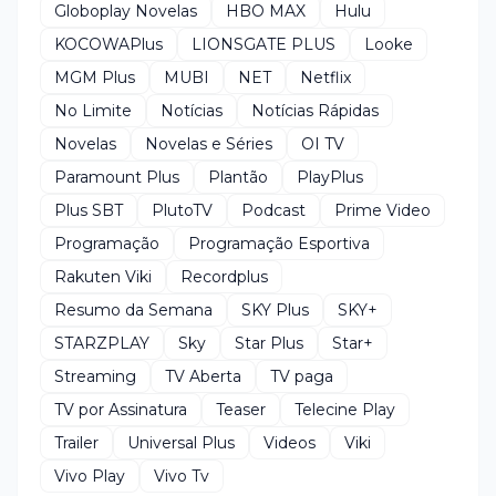
Globoplay Novelas
HBO MAX
Hulu
KOCOWAPlus
LIONSGATE PLUS
Looke
MGM Plus
MUBI
NET
Netflix
No Limite
Notícias
Notícias Rápidas
Novelas
Novelas e Séries
OI TV
Paramount Plus
Plantão
PlayPlus
Plus SBT
PlutoTV
Podcast
Prime Video
Programação
Programação Esportiva
Rakuten Viki
Recordplus
Resumo da Semana
SKY Plus
SKY+
STARZPLAY
Sky
Star Plus
Star+
Streaming
TV Aberta
TV paga
TV por Assinatura
Teaser
Telecine Play
Trailer
Universal Plus
Videos
Viki
Vivo Play
Vivo Tv