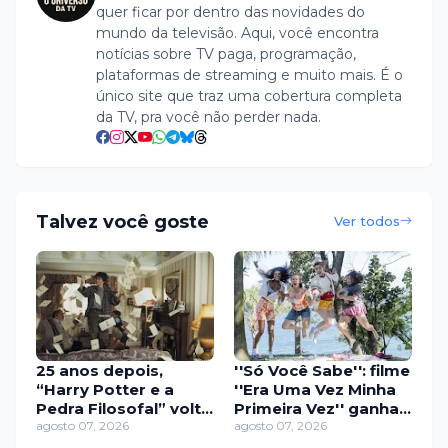
quer ficar por dentro das novidades do
mundo da televisão. Aqui, você encontra
notícias sobre TV paga, programação,
plataformas de streaming e muito mais. É o
único site que traz uma cobertura completa
da TV, pra você não perder nada.
Talvez você goste
Ver todos
25 anos depois,
''Só Você Sabe'': filme
“Harry Potter e a
''Era Uma Vez Minha
Pedra Filosofal” volta
Primeira Vez'' ganha
aos cinemas com
agosto 07, 2026
música inédita e clipe
agosto 07, 2026
cenas de bastidores