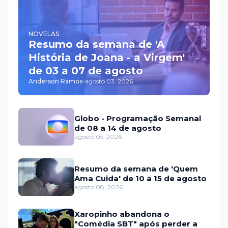
NOVELAS
Resumo da semana de 'A
História de Joana - a Virgem'
de 03 a 07 de agosto
Anderson Ramos
-
agosto 03, 2026
Globo - Programação Semanal
de 08 a 14 de agosto
agosto 05, 2026
Resumo da semana de 'Quem
Ama Cuida' de 10 a 15 de agosto
agosto 08, 2026
Xaropinho abandona o
"Comédia SBT" após perder a