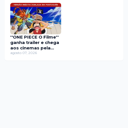
''ONE PIECE O Filme''
ganha trailer e chega
aos cinemas pela
primeira vez em
agosto 07, 2026
setembro