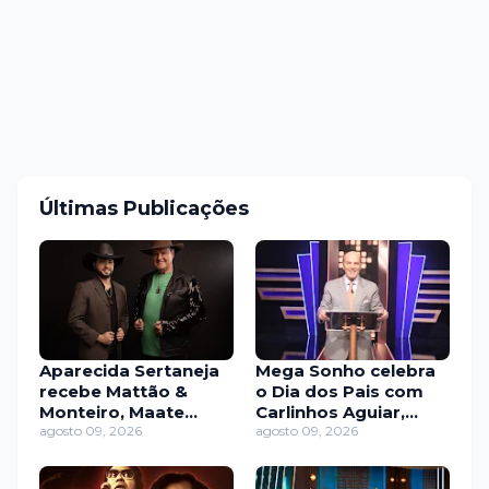
Últimas Publicações
Aparecida Sertaneja
Mega Sonho celebra
recebe Mattão &
o Dia dos Pais com
Monteiro, Maate
Carlinhos Aguiar,
Quente e Gabriel &
agosto 09, 2026
Caique Aguiar e
agosto 09, 2026
Ricardo
Gabily