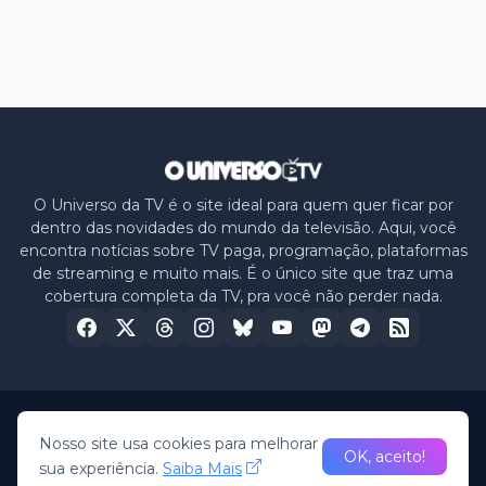
O Universo da TV é o site ideal para quem quer ficar por
dentro das novidades do mundo da televisão. Aqui, você
encontra notícias sobre TV paga, programação, plataformas
de streaming e muito mais. É o único site que traz uma
cobertura completa da TV, pra você não perder nada.
Home
Sobre nós
Política de Privacidade
Contato
Nosso site usa cookies para melhorar
OK, aceito!
sua experiência.
Saiba Mais
© 2026 -
O Universo da TV
• All Rights Reserved