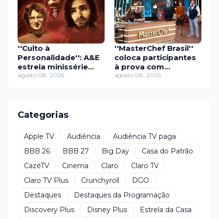
''Culto à
''MasterChef Brasil''
Personalidade'': A&E
coloca participantes
estreia minissérie
à prova com
sobre os líderes de
agosto 08, 2026
churrasco e
agosto 08, 2026
seitas mais
gastronomia
perturbadores
molecular
Categorias
Apple TV
Audiência
Audiência TV paga
BBB 26
BBB 27
Big Day
Casa do Patrão
CazéTV
Cinema
Claro
Claro TV
Claro TV Plus
Crunchyroll
DGO
Destaques
Destaques da Programação
Discovery Plus
Disney Plus
Estrela da Casa