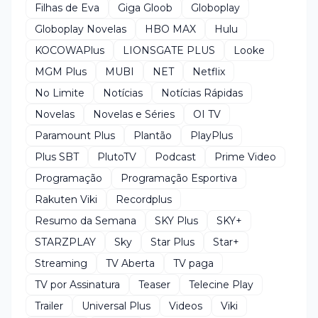
Filhas de Eva
Giga Gloob
Globoplay
Globoplay Novelas
HBO MAX
Hulu
KOCOWAPlus
LIONSGATE PLUS
Looke
MGM Plus
MUBI
NET
Netflix
No Limite
Notícias
Notícias Rápidas
Novelas
Novelas e Séries
OI TV
Paramount Plus
Plantão
PlayPlus
Plus SBT
PlutoTV
Podcast
Prime Video
Programação
Programação Esportiva
Rakuten Viki
Recordplus
Resumo da Semana
SKY Plus
SKY+
STARZPLAY
Sky
Star Plus
Star+
Streaming
TV Aberta
TV paga
TV por Assinatura
Teaser
Telecine Play
Trailer
Universal Plus
Videos
Viki