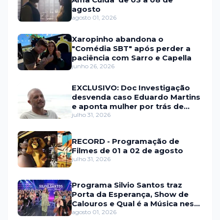
agosto
agosto 01, 2026
Xaropinho abandona o
"Comédia SBT" após perder a
paciência com Sarro e Capella
junho 26, 2026
EXCLUSIVO: Doc Investigação
desvenda caso Eduardo Martins
e aponta mulher por trás de
fraude internacional
julho 31, 2026
RECORD - Programação de
Filmes de 01 a 02 de agosto
julho 31, 2026
Programa Silvio Santos traz
Porta da Esperança, Show de
Calouros e Qual é a Música neste
domingo (2)
agosto 01, 2026