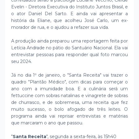
convidados serão a psicóloga Luciane Vecchio, Cleide
Evelin - Diretora Executiva do Instituto Juntos Brasil, e
o ator Daniel Del Sarto. E ainda vai apresentar a
história da Eliane, que acolheu José Carlo, um ex-
morador de rua, e o ajudou a refazer sua vida.
A produção ainda preparou uma reportagem feita por
Letícia Andrade no pátio do Santuário Nacional. Ela vai
entrevistar pessoas para responder qual foto marcou
seu 2024.
Já no dia 1º de janeiro, o "Santa Receita" vai trazer o
quadro "Plantão Médico", com dicas para começar o
ano com a imunidade boa. E a culinária será um
fettuccine com sobras natalinas e vinagrete de sobras
de churrasco, e de sobremesa, uma receita que fez
muito sucesso, o bolo afogado de três leites. O
programa ainda vai reprisar entrevistas e matérias
que marcaram o ano que passou.
"
Santa Receita
", segunda a sexta-feira, às 15h40