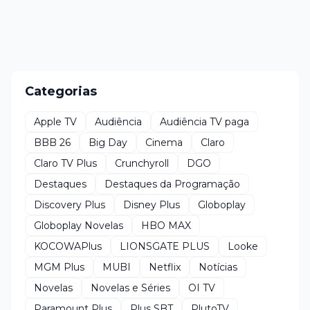
Categorias
Apple TV
Audiência
Audiência TV paga
BBB 26
Big Day
Cinema
Claro
Claro TV Plus
Crunchyroll
DGO
Destaques
Destaques da Programação
Discovery Plus
Disney Plus
Globoplay
Globoplay Novelas
HBO MAX
KOCOWAPlus
LIONSGATE PLUS
Looke
MGM Plus
MUBI
Netflix
Notícias
Novelas
Novelas e Séries
OI TV
Paramount Plus
Plus SBT
PlutoTV