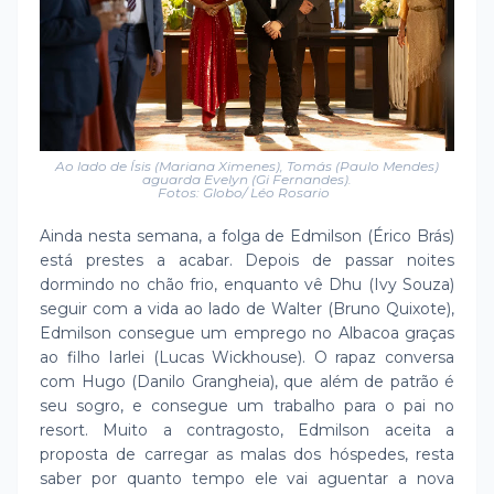
Ao lado de Ísis (Mariana Ximenes), Tomás (Paulo Mendes)
aguarda Evelyn (Gi Fernandes).
Fotos: Globo/ Léo Rosario
Ainda nesta semana, a folga de Edmilson (Érico Brás)
está prestes a acabar. Depois de passar noites
dormindo no chão frio, enquanto vê Dhu (Ivy Souza)
seguir com a vida ao lado de Walter (Bruno Quixote),
Edmilson consegue um emprego no Albacoa graças
ao filho Iarlei (Lucas Wickhouse). O rapaz conversa
com Hugo (Danilo Grangheia), que além de patrão é
seu sogro, e consegue um trabalho para o pai no
resort. Muito a contragosto, Edmilson aceita a
proposta de carregar as malas dos hóspedes, resta
saber por quanto tempo ele vai aguentar a nova