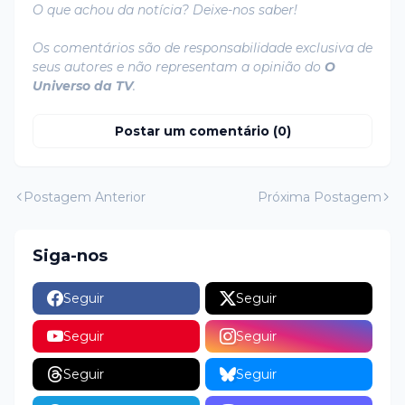
O que achou da notícia? Deixe-nos saber!
Os comentários são de responsabilidade exclusiva de
seus autores e não representam a opinião do
O
Universo da TV
.
Postar um comentário (0)
Postagem Anterior
Próxima Postagem
Siga-nos
Seguir
Seguir
Seguir
Seguir
Seguir
Seguir