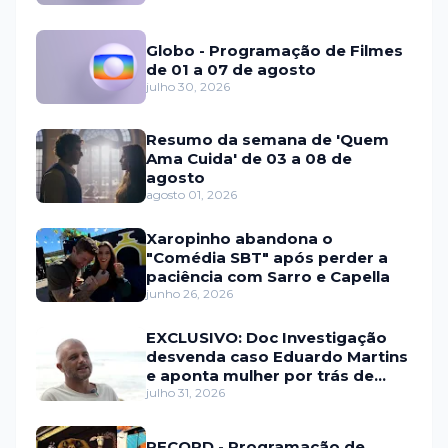
Globo - Programação de Filmes
de 01 a 07 de agosto
julho 30, 2026
Resumo da semana de 'Quem
Ama Cuida' de 03 a 08 de
agosto
agosto 01, 2026
Xaropinho abandona o
"Comédia SBT" após perder a
paciência com Sarro e Capella
junho 26, 2026
EXCLUSIVO: Doc Investigação
desvenda caso Eduardo Martins
e aponta mulher por trás de
fraude internacional
julho 31, 2026
RECORD - Programação de