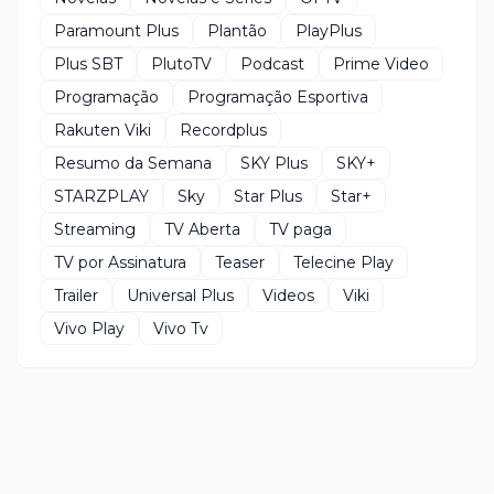
Paramount Plus
Plantão
PlayPlus
Plus SBT
PlutoTV
Podcast
Prime Video
Programação
Programação Esportiva
Rakuten Viki
Recordplus
Resumo da Semana
SKY Plus
SKY+
STARZPLAY
Sky
Star Plus
Star+
Streaming
TV Aberta
TV paga
TV por Assinatura
Teaser
Telecine Play
Trailer
Universal Plus
Videos
Viki
Vivo Play
Vivo Tv