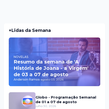
+Lidas da Semana
NOVELAS
Resumo da semana de 'A
História de Joana - a Virgem'
de 03 a 07 de agosto
Anderson Ramos
-
agosto 03, 2026
Globo - Programação Semanal
de 01 a 07 de agosto
julho 30, 2026