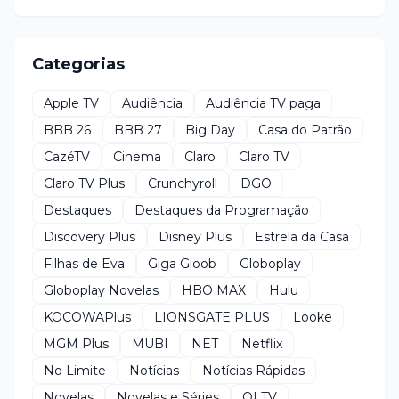
Categorias
Apple TV
Audiência
Audiência TV paga
BBB 26
BBB 27
Big Day
Casa do Patrão
CazéTV
Cinema
Claro
Claro TV
Claro TV Plus
Crunchyroll
DGO
Destaques
Destaques da Programação
Discovery Plus
Disney Plus
Estrela da Casa
Filhas de Eva
Giga Gloob
Globoplay
Globoplay Novelas
HBO MAX
Hulu
KOCOWAPlus
LIONSGATE PLUS
Looke
MGM Plus
MUBI
NET
Netflix
No Limite
Notícias
Notícias Rápidas
Novelas
Novelas e Séries
OI TV