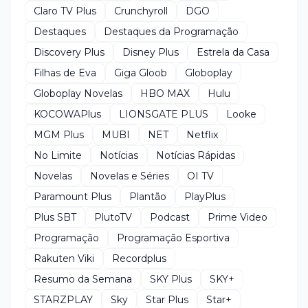
Claro TV Plus
Crunchyroll
DGO
Destaques
Destaques da Programação
Discovery Plus
Disney Plus
Estrela da Casa
Filhas de Eva
Giga Gloob
Globoplay
Globoplay Novelas
HBO MAX
Hulu
KOCOWAPlus
LIONSGATE PLUS
Looke
MGM Plus
MUBI
NET
Netflix
No Limite
Notícias
Notícias Rápidas
Novelas
Novelas e Séries
OI TV
Paramount Plus
Plantão
PlayPlus
Plus SBT
PlutoTV
Podcast
Prime Video
Programação
Programação Esportiva
Rakuten Viki
Recordplus
Resumo da Semana
SKY Plus
SKY+
STARZPLAY
Sky
Star Plus
Star+