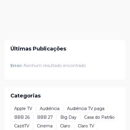
Últimas Publicações
Error:
Nenhum resultado encontrado
Categorias
Apple TV
Audiência
Audiência TV paga
BBB 26
BBB 27
Big Day
Casa do Patrão
CazéTV
Cinema
Claro
Claro TV