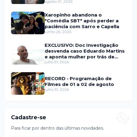
agosto 01, 2026
Xaropinho abandona o
"Comédia SBT" após perder a
paciência com Sarro e Capella
junho 26, 2026
EXCLUSIVO: Doc Investigação
desvenda caso Eduardo Martins
e aponta mulher por trás de
fraude internacional
julho 31, 2026
RECORD - Programação de
Filmes de 01 a 02 de agosto
julho 31, 2026
Cadastre-se
Para ficar por dentro das últimas novidades.