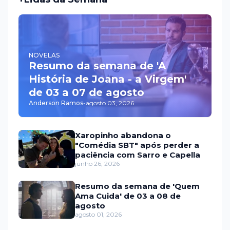
NOVELAS
Resumo da semana de 'A
História de Joana - a Virgem'
de 03 a 07 de agosto
Anderson Ramos
-
agosto 03, 2026
Xaropinho abandona o
"Comédia SBT" após perder a
paciência com Sarro e Capella
junho 26, 2026
Resumo da semana de 'Quem
Ama Cuida' de 03 a 08 de
agosto
agosto 01, 2026