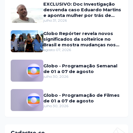
EXCLUSIVO: Doc Investigação
desvenda caso Eduardo Martins
e aponta mulher por trás de
fraude internacional
julho 31, 2026
Globo Repórter revela novos
significados da solteirice no
Brasil e mostra mudanças nos
relacionamentos
agosto 07, 2026
Globo - Programação Semanal
de 01 a 07 de agosto
julho 30, 2026
Globo - Programação de Filmes
de 01 a 07 de agosto
julho 30, 2026