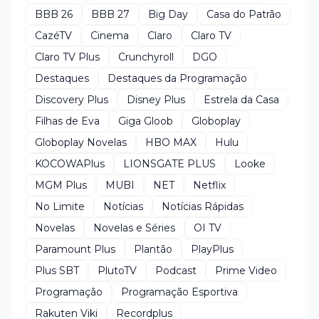
BBB 26
BBB 27
Big Day
Casa do Patrão
CazéTV
Cinema
Claro
Claro TV
Claro TV Plus
Crunchyroll
DGO
Destaques
Destaques da Programação
Discovery Plus
Disney Plus
Estrela da Casa
Filhas de Eva
Giga Gloob
Globoplay
Globoplay Novelas
HBO MAX
Hulu
KOCOWAPlus
LIONSGATE PLUS
Looke
MGM Plus
MUBI
NET
Netflix
No Limite
Notícias
Notícias Rápidas
Novelas
Novelas e Séries
OI TV
Paramount Plus
Plantão
PlayPlus
Plus SBT
PlutoTV
Podcast
Prime Video
Programação
Programação Esportiva
Rakuten Viki
Recordplus