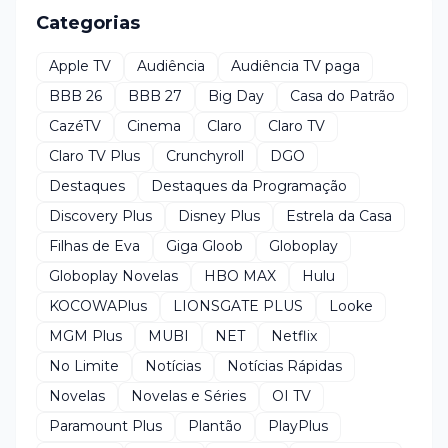
Categorias
Apple TV
Audiência
Audiência TV paga
BBB 26
BBB 27
Big Day
Casa do Patrão
CazéTV
Cinema
Claro
Claro TV
Claro TV Plus
Crunchyroll
DGO
Destaques
Destaques da Programação
Discovery Plus
Disney Plus
Estrela da Casa
Filhas de Eva
Giga Gloob
Globoplay
Globoplay Novelas
HBO MAX
Hulu
KOCOWAPlus
LIONSGATE PLUS
Looke
MGM Plus
MUBI
NET
Netflix
No Limite
Notícias
Notícias Rápidas
Novelas
Novelas e Séries
OI TV
Paramount Plus
Plantão
PlayPlus