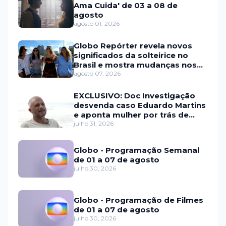
Ama Cuida' de 03 a 08 de
agosto
agosto 01, 2026
Globo Repórter revela novos
significados da solteirice no
Brasil e mostra mudanças nos
relacionamentos
agosto 07, 2026
EXCLUSIVO: Doc Investigação
desvenda caso Eduardo Martins
e aponta mulher por trás de
fraude internacional
julho 31, 2026
Globo - Programação Semanal
de 01 a 07 de agosto
julho 30, 2026
Globo - Programação de Filmes
de 01 a 07 de agosto
julho 30, 2026