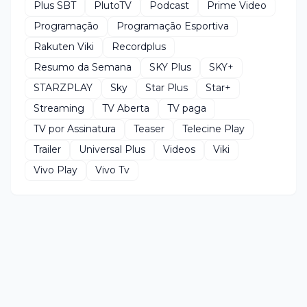
Plus SBT
PlutoTV
Podcast
Prime Video
Programação
Programação Esportiva
Rakuten Viki
Recordplus
Resumo da Semana
SKY Plus
SKY+
STARZPLAY
Sky
Star Plus
Star+
Streaming
TV Aberta
TV paga
TV por Assinatura
Teaser
Telecine Play
Trailer
Universal Plus
Videos
Viki
Vivo Play
Vivo Tv