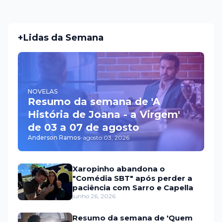
+Lidas da Semana
NOVELAS
Resumo da semana de 'A
História de Joana - a Virgem'
de 03 a 07 de agosto
Anderson Ramos
-
agosto 03, 2026
Xaropinho abandona o
"Comédia SBT" após perder a
paciência com Sarro e Capella
junho 26, 2026
Resumo da semana de 'Quem