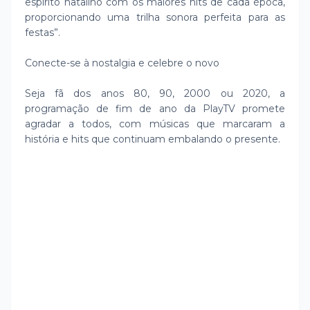
espírito natalino com os maiores hits de cada época,
proporcionando uma trilha sonora perfeita para as
festas”.
Conecte-se à nostalgia e celebre o novo
Seja fã dos anos 80, 90, 2000 ou 2020, a
programação de fim de ano da PlayTV promete
agradar a todos, com músicas que marcaram a
história e hits que continuam embalando o presente.