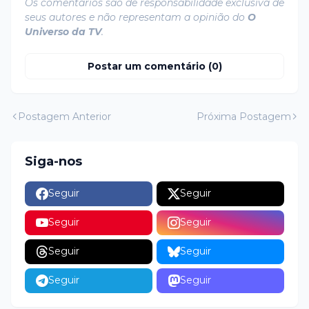
Os comentários são de responsabilidade exclusiva de
seus autores e não representam a opinião do
O
Universo da TV
.
Postar um comentário (0)
Postagem Anterior
Próxima Postagem
Siga-nos
Seguir
Seguir
Seguir
Seguir
Seguir
Seguir
Seguir
Seguir