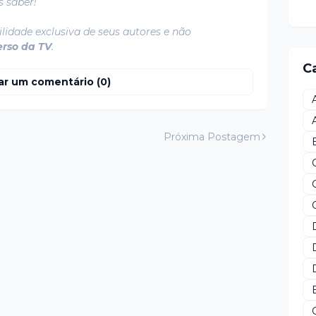
s saber!
lidade exclusiva de seus autores e não
erso da TV
.
C
ar um comentário (0)
Próxima Postagem