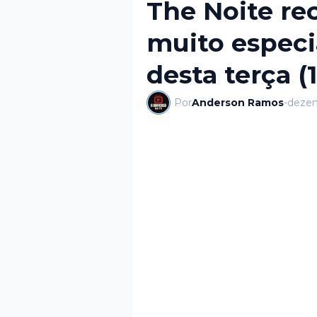
The Noite re
muito especia
desta terça (
Por
Anderson Ramos
-
dezem