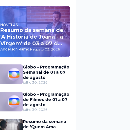
NOVELAS
Resumo da semana de
'A História de Joana - a
Virgem' de 03 a 07 de
agosto
Anderson Ramos
-
agosto 03, 2026
Globo - Programação
Semanal de 01 a 07
de agosto
julho 30, 2026
Globo - Programação
de Filmes de 01 a 07
de agosto
julho 30, 2026
Resumo da semana
de 'Quem Ama