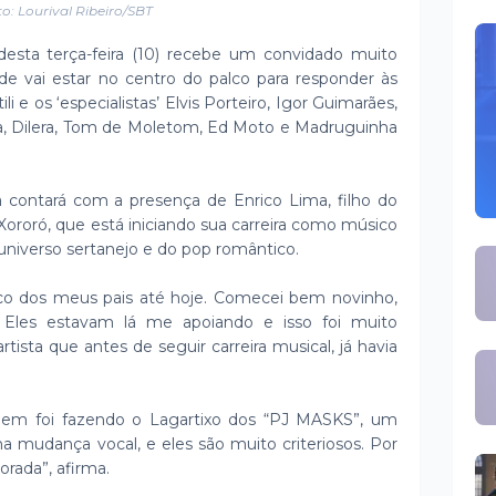
o: Lourival Ribeiro/SBT
esta terça-feira (10) recebe um convidado muito
de vai estar no centro do palco para responder às
i e os ‘especialistas’ Elvis Porteiro, Igor Guimarães,
a, Dilera, Tom de Moletom, Ed Moto e Madruguinha
contará com a presença de Enrico Lima, filho do
Xororó, que está iniciando sua carreira como músico
niverso sertanejo e do pop romântico.
co dos meus pais até hoje. Comecei bem novinho,
 Eles estavam lá me apoiando e isso foi muito
rtista que antes de seguir carreira musical, já havia
agem foi fazendo o Lagartixo dos “PJ MASKS”, um
a mudança vocal, e eles são muito criteriosos. Por
orada”, afirma.