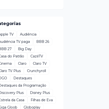
ategorias
Apple TV
Audiência
Audiência TV paga
BBB 26
BBB 27
Big Day
Casa do Patrão
CazéTV
Cinema
Claro
Claro TV
Claro TV Plus
Crunchyroll
DGO
Destaques
Destaques da Programação
Discovery Plus
Disney Plus
Estrela da Casa
Filhas de Eva
Giga Gloob
Globoplay