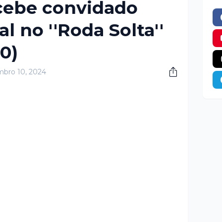
cebe convidado
l no ''Roda Solta''
10)
bro 10, 2024