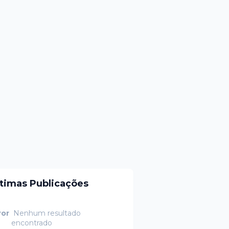
ltimas Publicações
ror
Nenhum resultado
encontrado