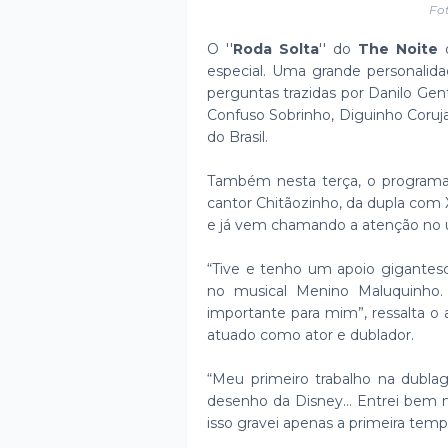
Fot
O ''
Roda Solta
'' do
The Noite
d
especial. Uma grande personalida
perguntas trazidas por Danilo Gentil
Confuso Sobrinho, Diguinho Coruj
do Brasil.
Também nesta terça, o programa 
cantor Chitãozinho, da dupla com 
e já vem chamando a atenção no u
“Tive e tenho um apoio gigantes
no musical Menino Maluquinho.
importante para mim”, ressalta o a
atuado como ator e dublador.
“Meu primeiro trabalho na dubl
desenho da Disney... Entrei bem n
isso gravei apenas a primeira temp