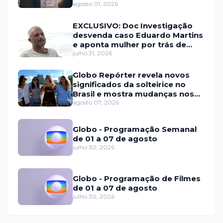
agosto 01, 2026
EXCLUSIVO: Doc Investigação
desvenda caso Eduardo Martins
e aponta mulher por trás de
fraude internacional
julho 31, 2026
Globo Repórter revela novos
significados da solteirice no
Brasil e mostra mudanças nos
relacionamentos
agosto 07, 2026
Globo - Programação Semanal
de 01 a 07 de agosto
julho 30, 2026
Globo - Programação de Filmes
de 01 a 07 de agosto
julho 30, 2026