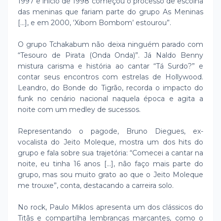
1997 e início de 1998 começou o processo de escolha
das meninas que fariam parte do grupo As Meninas
[...], e em 2000, ‘Xibom Bombom’ estourou”.
O grupo Tchakabum não deixa ninguém parado com
“Tesouro de Pirata (Onda Onda)”. Já Naldo Benny
mistura carisma e história ao cantar “Tá Surdo?” e
contar seus encontros com estrelas de Hollywood.
Leandro, do Bonde do Tigrão, recorda o impacto do
funk no cenário nacional naquela época e agita a
noite com um medley de sucessos.
Representando o pagode, Bruno Diegues, ex-
vocalista do Jeito Moleque, mostra um dos hits do
grupo e fala sobre sua trajetória: “Comecei a cantar na
noite, eu tinha 16 anos [...], não faço mais parte do
grupo, mas sou muito grato ao que o Jeito Moleque
me trouxe”, conta, destacando a carreira solo.
No rock, Paulo Miklos apresenta um dos clássicos do
Titãs e compartilha lembranças marcantes, como o