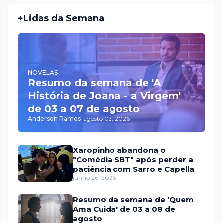
+Lidas da Semana
NOVELAS
Resumo da semana de 'A
História de Joana - a Virgem'
de 03 a 07 de agosto
Anderson Ramos
-
agosto 03, 2026
Xaropinho abandona o
"Comédia SBT" após perder a
paciência com Sarro e Capella
junho 26, 2026
Resumo da semana de 'Quem
Ama Cuida' de 03 a 08 de
agosto