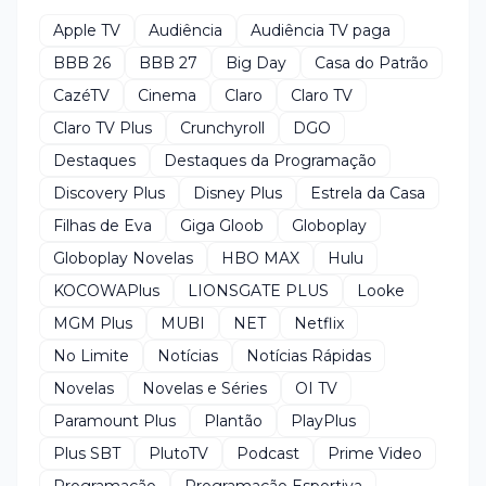
Apple TV
Audiência
Audiência TV paga
BBB 26
BBB 27
Big Day
Casa do Patrão
CazéTV
Cinema
Claro
Claro TV
Claro TV Plus
Crunchyroll
DGO
Destaques
Destaques da Programação
Discovery Plus
Disney Plus
Estrela da Casa
Filhas de Eva
Giga Gloob
Globoplay
Globoplay Novelas
HBO MAX
Hulu
KOCOWAPlus
LIONSGATE PLUS
Looke
MGM Plus
MUBI
NET
Netflix
No Limite
Notícias
Notícias Rápidas
Novelas
Novelas e Séries
OI TV
Paramount Plus
Plantão
PlayPlus
Plus SBT
PlutoTV
Podcast
Prime Video
Programação
Programação Esportiva