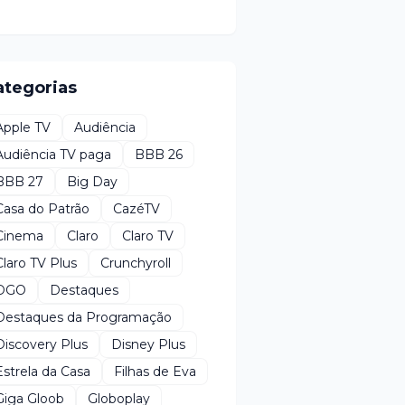
ategorias
Apple TV
Audiência
Audiência TV paga
BBB 26
BBB 27
Big Day
Casa do Patrão
CazéTV
Cinema
Claro
Claro TV
Claro TV Plus
Crunchyroll
DGO
Destaques
Destaques da Programação
Discovery Plus
Disney Plus
Estrela da Casa
Filhas de Eva
Giga Gloob
Globoplay