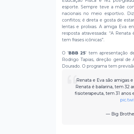
Educação Física e fez pós-grad
esporte. Sempre teve a mãe com
nacionais no meio esportivo. D
conflitos; é direta e gosta de est
lentas e prolixas. A amiga Eva 
resposta atravessada: “A Renata 
tem frases icônicas”.
O '
BBB 25
' tem apresentação d
Rodrigo Tapias, direção geral d
Dourado. O programa tem previsão
Renata e Eva são amigas e
Renata é bailarina, tem 32 a
fisioterapeuta, tem 31 anos 
pic.t
— Big Brothe