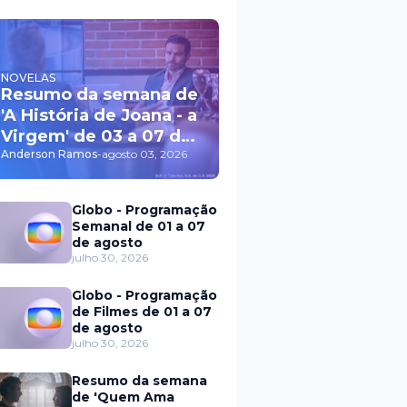
NOVELAS
Resumo da semana de
'A História de Joana - a
Virgem' de 03 a 07 de
agosto
Anderson Ramos
-
agosto 03, 2026
Globo - Programação
Semanal de 01 a 07
de agosto
julho 30, 2026
Globo - Programação
de Filmes de 01 a 07
de agosto
julho 30, 2026
Resumo da semana
de 'Quem Ama