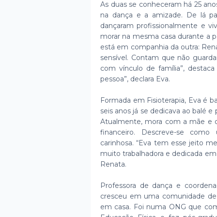
As duas se conheceram há 25 anos 
na dança e a amizade. De lá par
dançaram profissionalmente e vi
morar na mesma casa durante a p
está em companhia da outra: Rena
sensível. Contam que não guard
com vínculo de família”, desta
pessoa”, declara Eva.
Formada em Fisioterapia, Eva é bai
seis anos já se dedicava ao balé e
Atualmente, mora com a mãe e o
financeiro. Descreve-se como
carinhosa. “Eva tem esse jeito m
muito trabalhadora e dedicada em 
Renata.
Professora de dança e coordena
cresceu em uma comunidade de F
em casa. Foi numa ONG que come