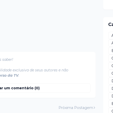
C
s saber!
lidade exclusiva de seus autores e não
erso da TV
.
ar um comentário (0)
Próxima Postagem