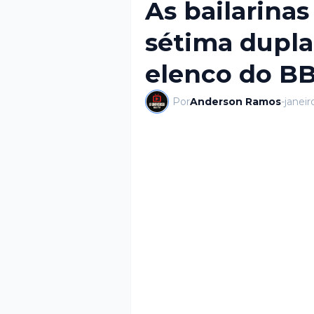
As bailarinas
sétima dupla
elenco do BB
Por
Anderson Ramos
-
janeir