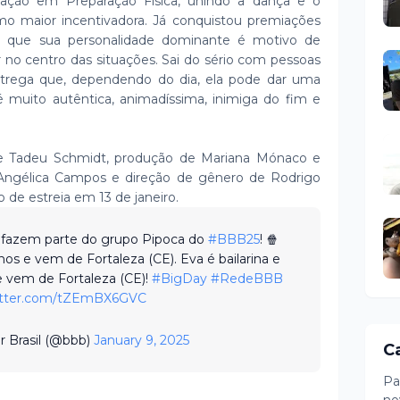
uação em Preparação Física, unindo a dança e o
o maior incentivadora. Já conquistou premiações
iz que sua personalidade dominante é motivo de
ar no centro das situações. Sai do sério com pessoas
entrega que, dependendo do dia, ela pode dar uma
é muito autêntica, animadíssima, inimiga do fim e
e Tadeu Schmidt, produção de Mariana Mónaco e
e Angélica Campos e direção de gênero de Rodrigo
 de estreia em 13 de janeiro.
 fazem parte do grupo Pipoca do
#BBB25
! 🍿
nos e vem de Fortaleza (CE). Eva é bailarina e
e vem de Fortaleza (CE)!
#BigDay
#RedeBBB
witter.com/tZEmBX6GVC
r Brasil (@bbb)
January 9, 2025
C
Pa