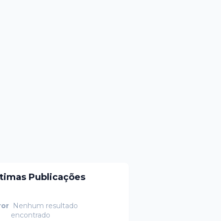
ltimas Publicações
ror
Nenhum resultado
encontrado