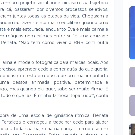
em um projeto social onde iniciaram sua trajetória
a cá, passaram por diversos processos seletivos,
veram juntas todas as etapas da vida. Chegaram a
andemia. Dizem encontrar o equilíbrio quando uma
ta é mais estourada, enquanto Eva é mais calma e
am mágoas nem ciúmes entre si. “É uma amizade
ca Renata. “Não tem como viver o BBB com outra
larina e modelo fotográfica para marcas locais. Aos
 precisou aprender cedo a correr atrás do que queria.
 padastro e está em busca de um maior conforto
 uma pessoa animada, positiva, determinada e
eigo, mas quando ela quer, sabe ser muito firme. É
tudo o que faz. É minha famosa ‘topa tudo’”, conta
dora de uma escola de ginástica rítmica, Renata
ortaleza e começou a trabalhar cedo para ajudar
çou toda sua trajetória na dança. Formou-se em