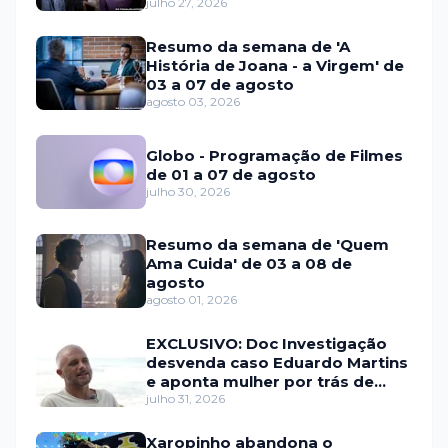
julho 27, 2026
Resumo da semana de 'A
História de Joana - a Virgem' de
03 a 07 de agosto
agosto 03, 2026
Globo - Programação de Filmes
de 01 a 07 de agosto
julho 30, 2026
Resumo da semana de 'Quem
Ama Cuida' de 03 a 08 de
agosto
agosto 01, 2026
EXCLUSIVO: Doc Investigação
desvenda caso Eduardo Martins
e aponta mulher por trás de
fraude internacional
julho 31, 2026
Xaropinho abandona o