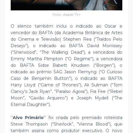
Foto: Apple TV+
O elenco também inclui o indicado ao Oscar e
vencedor do BAFTA (da Academia Britânica de Artes
do Cinema e Televisão) Stephen Rea (“Traídos Pelo
Desejo”), o indicado ao BAFTA David Morrissey
(“Sherwood”, “The Walking Dead”), a vencedora do
Emmy Martha Plimpton (“O Regime”), a vencedora
do BAFTA Sidse Babett Knudsen (“Borgen”), o
indicado ao prêmio SAG Jason Flemyng (“O Curioso
Caso de Benjamin Button”), o indicado ao BAFTA
Harry Lloyd (“Game of Thrones”), Ali Suliman (“Tom
Clancy’s Jack Ryan”, “Paraíso Agora”), Fra Fee (“Rebel
Moon”, “Gavião Arqueiro”) e Joseph Mydell (“The
Eternal Daughter”).
''
Alvo Primário
'' foi criada pelo premiado roteirista
Steve Thompson (“Sherlock”, “Vienna Blood”), que
também assina como produtor executivo. O novo