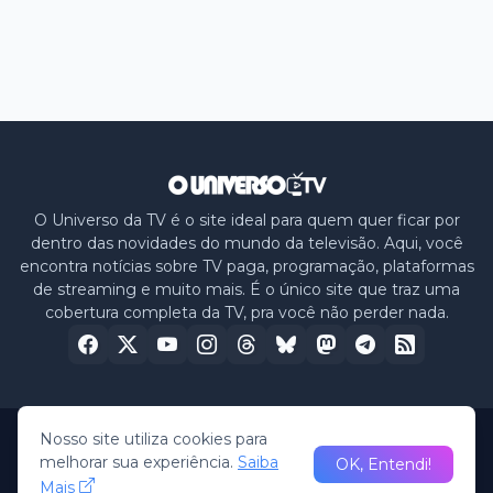
O Universo da TV é o site ideal para quem quer ficar por
dentro das novidades do mundo da televisão. Aqui, você
encontra notícias sobre TV paga, programação, plataformas
de streaming e muito mais. É o único site que traz uma
cobertura completa da TV, pra você não perder nada.
Nosso site utiliza cookies para
Home
Sobre nós
Política de Privacidade
Contato
melhorar sua experiência.
Saiba
OK, Entendi!
Mais