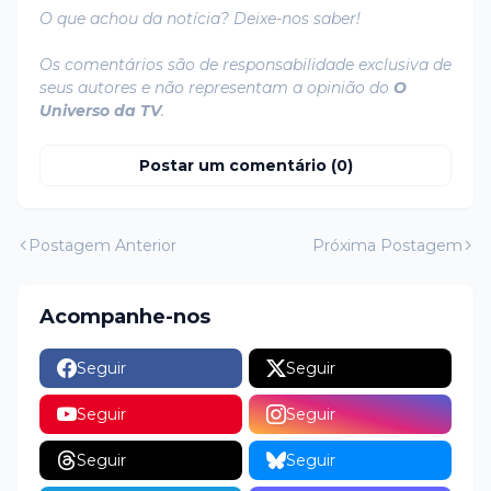
O que achou da notícia? Deixe-nos saber!
Os comentários são de responsabilidade exclusiva de
seus autores e não representam a opinião do
O
Universo da TV
.
Postar um comentário (0)
Postagem Anterior
Próxima Postagem
Acompanhe-nos
Seguir
Seguir
Seguir
Seguir
Seguir
Seguir