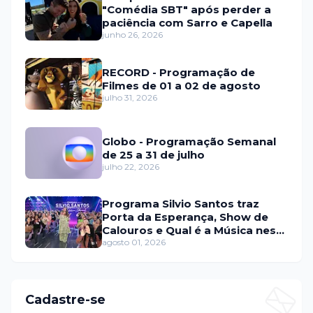
"Comédia SBT" após perder a
paciência com Sarro e Capella
junho 26, 2026
RECORD - Programação de
Filmes de 01 a 02 de agosto
julho 31, 2026
Globo - Programação Semanal
de 25 a 31 de julho
julho 22, 2026
Programa Silvio Santos traz
Porta da Esperança, Show de
Calouros e Qual é a Música neste
domingo (2)
agosto 01, 2026
Cadastre-se