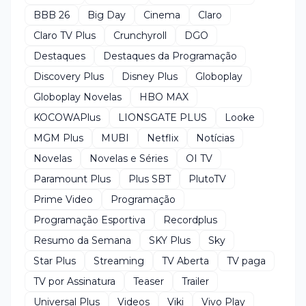
BBB 26
Big Day
Cinema
Claro
Claro TV Plus
Crunchyroll
DGO
Destaques
Destaques da Programação
Discovery Plus
Disney Plus
Globoplay
Globoplay Novelas
HBO MAX
KOCOWAPlus
LIONSGATE PLUS
Looke
MGM Plus
MUBI
Netflix
Notícias
Novelas
Novelas e Séries
OI TV
Paramount Plus
Plus SBT
PlutoTV
Prime Video
Programação
Programação Esportiva
Recordplus
Resumo da Semana
SKY Plus
Sky
Star Plus
Streaming
TV Aberta
TV paga
TV por Assinatura
Teaser
Trailer
Universal Plus
Videos
Viki
Vivo Play