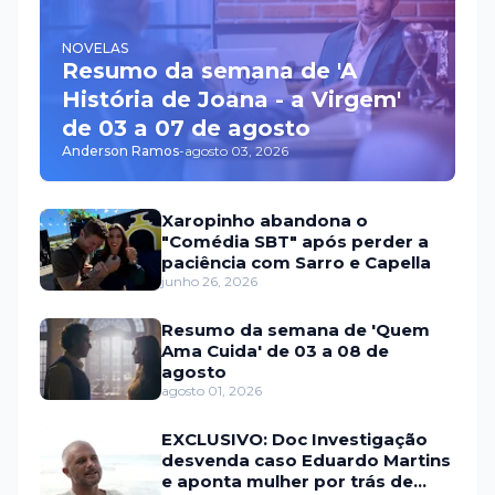
NOVELAS
Resumo da semana de 'A
História de Joana - a Virgem'
de 03 a 07 de agosto
Anderson Ramos
-
agosto 03, 2026
Xaropinho abandona o
"Comédia SBT" após perder a
paciência com Sarro e Capella
junho 26, 2026
Resumo da semana de 'Quem
Ama Cuida' de 03 a 08 de
agosto
agosto 01, 2026
EXCLUSIVO: Doc Investigação
desvenda caso Eduardo Martins
e aponta mulher por trás de