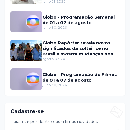
fraude internacional
julho 31, 2026
Globo - Programação Semanal
de 01 a 07 de agosto
julho 30, 2026
Globo Repórter revela novos
significados da solteirice no
Brasil e mostra mudanças nos
relacionamentos
agosto 07, 2026
Globo - Programação de Filmes
de 01 a 07 de agosto
julho 30, 2026
Cadastre-se
Para ficar por dentro das últimas novidades.