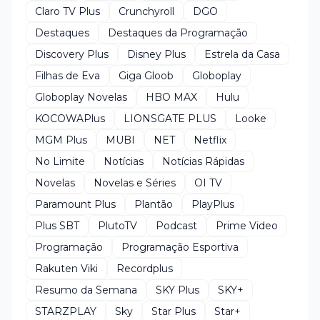
Claro TV Plus
Crunchyroll
DGO
Destaques
Destaques da Programação
Discovery Plus
Disney Plus
Estrela da Casa
Filhas de Eva
Giga Gloob
Globoplay
Globoplay Novelas
HBO MAX
Hulu
KOCOWAPlus
LIONSGATE PLUS
Looke
MGM Plus
MUBI
NET
Netflix
No Limite
Notícias
Notícias Rápidas
Novelas
Novelas e Séries
OI TV
Paramount Plus
Plantão
PlayPlus
Plus SBT
PlutoTV
Podcast
Prime Video
Programação
Programação Esportiva
Rakuten Viki
Recordplus
Resumo da Semana
SKY Plus
SKY+
STARZPLAY
Sky
Star Plus
Star+