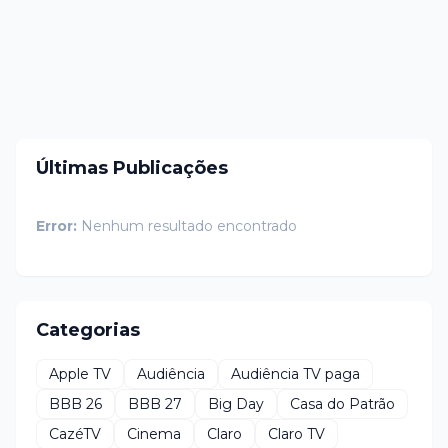
Últimas Publicações
Error:
Nenhum resultado encontrado
Categorias
Apple TV
Audiência
Audiência TV paga
BBB 26
BBB 27
Big Day
Casa do Patrão
CazéTV
Cinema
Claro
Claro TV