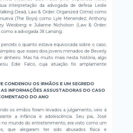
sua interpretação da advogada de defesa Leslie
Walking Dead, Law & Order: Organized Crime) como
llanueva (The Boys) como Lyle Menendez; Anthony
ey Weisberg; e Julianne Nicholson (Law & Order:
 como a advogada Jill Lansing.
, percebi o quanto estava equivocada sobre o caso.
a simples: que esses dois jovens mimados de Beverly
r dinheiro. Mas há muito mais nesta história, algo
larou Edie Falco, cuja atuação foi amplamente
UE CONDENOU OS IRMÃOS E UM SEGREDO
: AS INFORMAÇÕES ASSUSTADORAS DO CASO
 COMENTADO DO ANO
ando os irmãos foram levados a julgamento, veio à
ante a infância e adolescência. Seu pai, José
e no mundo do entretenimento, era visto como um
hos, que alegaram ter sido abusados física e