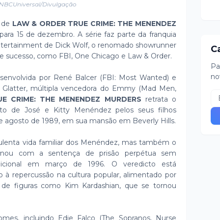
 NBCUniversal/Divulgação
o de
LAW & ORDER TRUE CRIME: THE MENENDEZ
para 15 de dezembro. A série faz parte da franquia
 Entertainment de Dick Wolf, o renomado showrunner
C
de sucesso, como FBI, One Chicago e Law & Order.
Pa
no
desenvolvida por René Balcer (FBI: Most Wanted) e
a Glatter, múltipla vencedora do Emmy (Mad Men,
E CRIME: THE MENENDEZ MURDERS
retrata o
ato de José e Kitty Menéndez pelos seus filhos
de agosto de 1989, em sua mansão em Beverly Hills.
bulenta vida familiar dos Menéndez, mas também o
minou com a sentença de prisão perpétua sem
ndicional em março de 1996. O veredicto está
 à repercussão na cultura popular, alimentado por
 de figuras como Kim Kardashian, que se tornou
es, incluindo Edie Falco (The Sopranos, Nurse