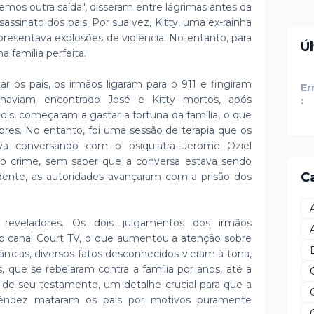
emos outra saída", disseram entre lágrimas antes da
assinato dos pais. Por sua vez, Kitty, uma ex-rainha
presentava explosões de violência. No entanto, para
Ú
 família perfeita.
r os pais, os irmãos ligaram para o 911 e fingiram
Er
 haviam encontrado José e Kitty mortos, após
:
ois, começaram a gastar a fortuna da família, o que
res. No entanto, foi uma sessão de terapia que os
va conversando com o psiquiatra Jerome Oziel
o crime, sem saber que a conversa estava sendo
C
ente, as autoridades avançaram com a prisão dos
eveladores. Os dois julgamentos dos irmãos
o canal Court TV, o que aumentou a atenção sobre
âncias, diversos fatos desconhecidos vieram à tona,
, que se rebelaram contra a família por anos, até a
 de seu testamento, um detalhe crucial para que a
éndez mataram os pais por motivos puramente