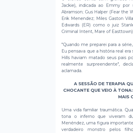
Jackie), indicada ao Emmy por 
Abramson; Gus Halper (Fear the 
Erik Menendez; Miles Gaston Vi
Edwards (ER) como o juiz Stanl
Criminal Intent, Mare of Easttown)
"Quando me preparei para a série
Eu pensava que a história real er
Hills haviam matado seus pais po
realmente surpreendente", dec
aclamada.
A SESSÃO DE TERAPIA Q
CHOCANTE QUE VEIO À TONA
MAIS
Uma vida familiar traumática. Qu
tona o inferno que viveram dur
Menéndez, uma figura important
verdadeiro monstro pelos fil