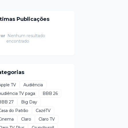
ltimas Publicações
ror
Nenhum resultado
encontrado
ategorias
Apple TV
Audiência
Audiência TV paga
BBB 26
BBB 27
Big Day
Casa do Patrão
CazéTV
Cinema
Claro
Claro TV
Claro TV Plus
Crunchyroll