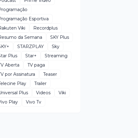
Podcast
Prime Video
Programação
Programação Esportiva
Rakuten Viki
Recordplus
Resumo da Semana
SKY Plus
SKY+
STARZPLAY
Sky
Star Plus
Star+
Streaming
TV Aberta
TV paga
TV por Assinatura
Teaser
Telecine Play
Trailer
Universal Plus
Videos
Viki
Vivo Play
Vivo Tv