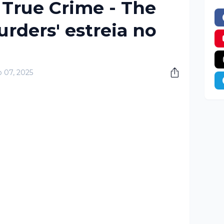
 True Crime - The
ders' estreia no
o 07, 2025