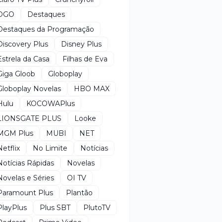
DGO
Destaques
Destaques da Programação
Discovery Plus
Disney Plus
Estrela da Casa
Filhas de Eva
Giga Gloob
Globoplay
Globoplay Novelas
HBO MAX
Hulu
KOCOWAPlus
LIONSGATE PLUS
Looke
MGM Plus
MUBI
NET
Netflix
No Limite
Notícias
Notícias Rápidas
Novelas
Novelas e Séries
OI TV
Paramount Plus
Plantão
PlayPlus
Plus SBT
PlutoTV