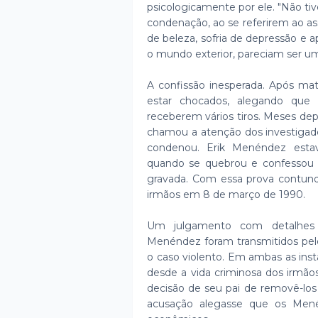
psicologicamente por ele. "Não tiv
condenação, ao se referirem ao ass
de beleza, sofria de depressão e a
o mundo exterior, pareciam ser uma
A confissão inesperada. Após mata
estar chocados, alegando que
receberem vários tiros. Meses dep
chamou a atenção dos investigado
condenou. Erik Menéndez esta
quando se quebrou e confessou 
gravada. Com essa prova contund
irmãos em 8 de março de 1990.
Um julgamento com detalhes r
Menéndez foram transmitidos pel
o caso violento. Em ambas as inst
desde a vida criminosa dos irmãos
decisão de seu pai de removê-los
acusação alegasse que os Men