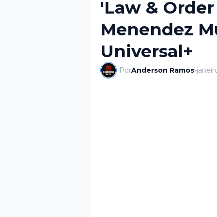
'Law & Order
Menendez Mur
Universal+
Por
Anderson Ramos
-
janeir