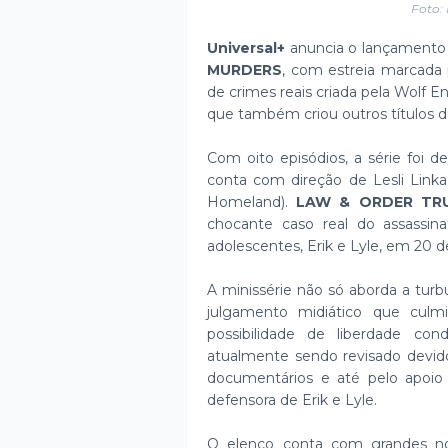
Foto:
Universal+
anuncia o lançament
MURDERS
, com estreia marcada 
de crimes reais criada pela Wolf
que também criou outros títulos 
Com oito episódios, a série foi 
conta com direção de Lesli Link
Homeland).
LAW & ORDER TRU
chocante caso real do assassin
adolescentes, Erik e Lyle, em 20 
A minissérie não só aborda a tur
julgamento midiático que cul
possibilidade de liberdade co
atualmente sendo revisado devido
documentários e até pelo apoio
defensora de Erik e Lyle.
O elenco conta com grandes nom