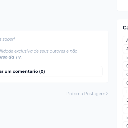
C
s saber!
lidade exclusiva de seus autores e não
erso da TV
.
ar um comentário (0)
Próxima Postagem