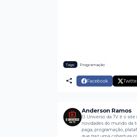
Tags:
Programação
Facebook
Twitte
Anderson Ramos
O Universo da TV é o site 
novidades do mundo da tel
paga, programação, plataf
que traz uma cobertura c