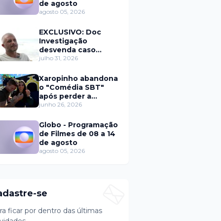
de agosto
agosto 05, 2026
EXCLUSIVO: Doc
Investigação
desvenda caso
Eduardo Martins e
julho 31, 2026
aponta mulher por
trás de fraude
Xaropinho abandona
internacional
o "Comédia SBT"
após perder a
paciência com Sarro
junho 26, 2026
e Capella
Globo - Programação
de Filmes de 08 a 14
de agosto
agosto 05, 2026
adastre-se
ra ficar por dentro das últimas