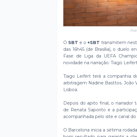
Fot
O
SBT
e o
+SBT
transmitem nesta t
das 16h45 (de Brasília), o duelo 
Fase de Liga da UEFA Champio
novidade na narração: Tiago Leifert
Tiago Leifert terá a companhia d
arbitragem Nadine Basttos. João V
Lisboa.
Depois do apito final, o narrado
de Renata Saporito e a particip
acompanhada pelo site e canal do
O Barcelona inicia a sétima rodad
bom resultado para garantir a cl