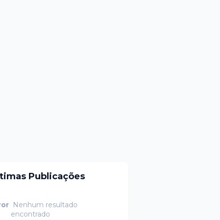
ltimas Publicações
ror
Nenhum resultado
encontrado