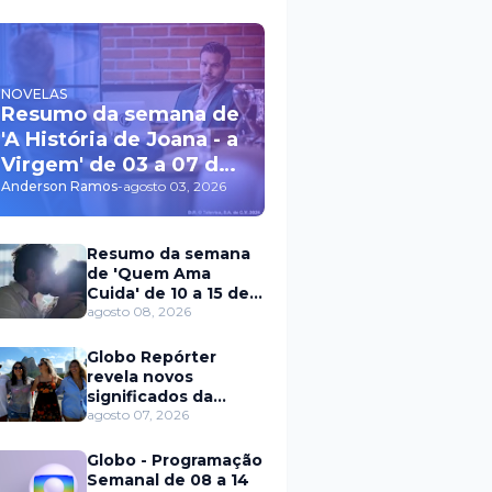
NOVELAS
Resumo da semana de
'A História de Joana - a
Virgem' de 03 a 07 de
agosto
Anderson Ramos
-
agosto 03, 2026
Resumo da semana
de 'Quem Ama
Cuida' de 10 a 15 de
agosto
agosto 08, 2026
Globo Repórter
revela novos
significados da
solteirice no Brasil e
agosto 07, 2026
mostra mudanças
nos relacionamentos
Globo - Programação
Semanal de 08 a 14