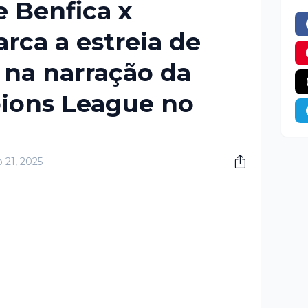
e Benfica x
rca a estreia de
 na narração da
ons League no
o 21, 2025