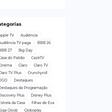
ategorias
Apple TV
Audiência
Audiência TV paga
BBB 26
BBB 27
Big Day
Casa do Patrão
CazéTV
Cinema
Claro
Claro TV
Claro TV Plus
Crunchyroll
DGO
Destaques
Destaques da Programação
Discovery Plus
Disney Plus
Estrela da Casa
Filhas de Eva
Giga Gloob
Globoplay