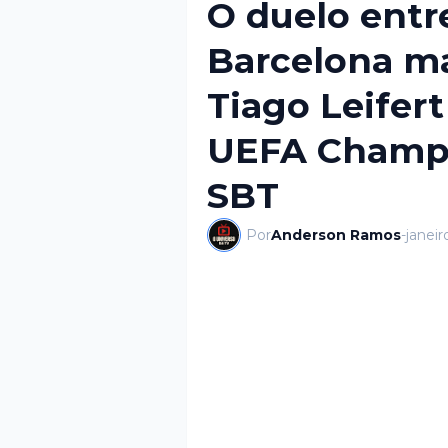
O duelo entr
Barcelona ma
Tiago Leifert
UEFA Champi
SBT
Por
Anderson Ramos
-
janeir