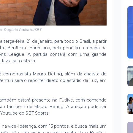
o: Rogério Pallatta/SBT
erça-feira, 21 de janeiro, para todo o Brasil, a partir
entre Benfica e Barcelona, pela penúltima rodada da
ns League. A partida contará com uma grande
 faz a sua estreia.
o comentarista Mauro Beting, além da analista de
enturi será o repórter direto do estádio da Luz, em
r também estará presente na Futlive, com comando
ação também de Mauro Beting. A atração pode ser
 Youtube do SBT Sports.
a na vice-liderança, com 15 pontos, e busca mais um
assificação antecipada ao mata-mata. Já o Benfica,