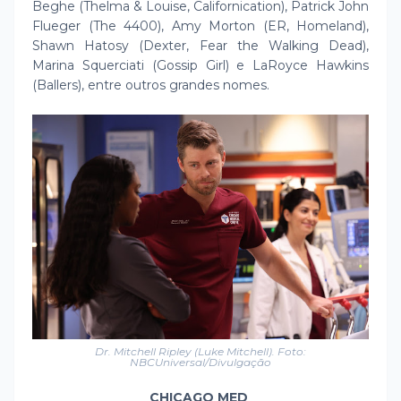
Beghe (Thelma & Louise, Californication), Patrick John
Flueger (The 4400), Amy Morton (ER, Homeland),
Shawn Hatosy (Dexter, Fear the Walking Dead),
Marina Squerciati (Gossip Girl) e LaRoyce Hawkins
(Ballers), entre outros grandes nomes.
Dr. Mitchell Ripley (Luke Mitchell). Foto:
NBCUniversal/Divulgação
CHICAGO MED