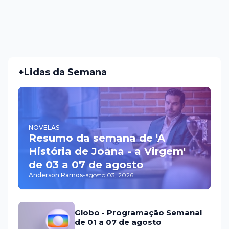
+Lidas da Semana
NOVELAS
Resumo da semana de 'A
História de Joana - a Virgem'
de 03 a 07 de agosto
Anderson Ramos
-
agosto 03, 2026
Globo - Programação Semanal
de 01 a 07 de agosto