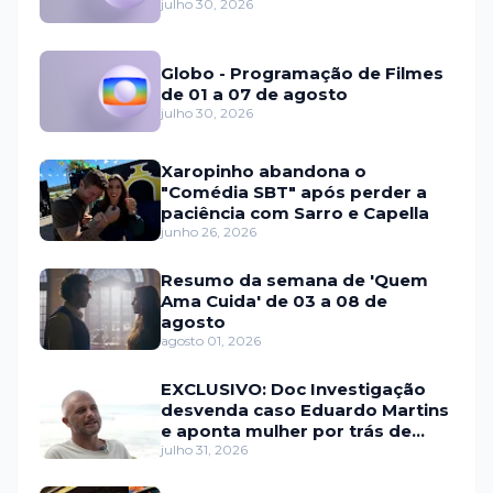
julho 30, 2026
Globo - Programação de Filmes
de 01 a 07 de agosto
julho 30, 2026
Xaropinho abandona o
"Comédia SBT" após perder a
paciência com Sarro e Capella
junho 26, 2026
Resumo da semana de 'Quem
Ama Cuida' de 03 a 08 de
agosto
agosto 01, 2026
EXCLUSIVO: Doc Investigação
desvenda caso Eduardo Martins
e aponta mulher por trás de
fraude internacional
julho 31, 2026