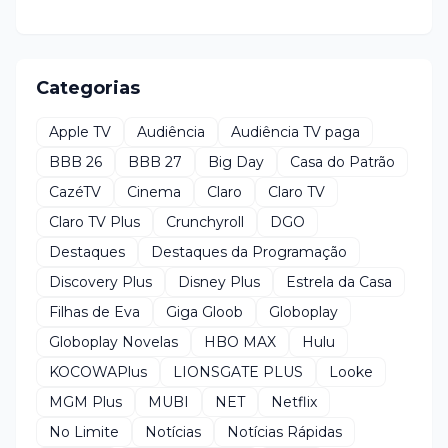
Categorias
Apple TV
Audiência
Audiência TV paga
BBB 26
BBB 27
Big Day
Casa do Patrão
CazéTV
Cinema
Claro
Claro TV
Claro TV Plus
Crunchyroll
DGO
Destaques
Destaques da Programação
Discovery Plus
Disney Plus
Estrela da Casa
Filhas de Eva
Giga Gloob
Globoplay
Globoplay Novelas
HBO MAX
Hulu
KOCOWAPlus
LIONSGATE PLUS
Looke
MGM Plus
MUBI
NET
Netflix
No Limite
Notícias
Notícias Rápidas