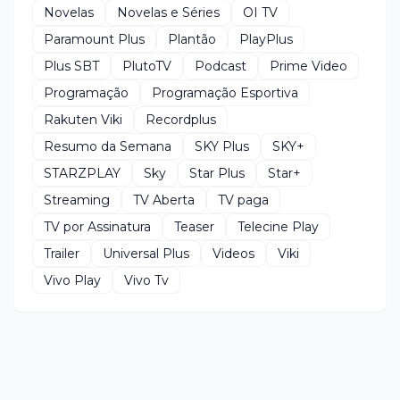
Novelas
Novelas e Séries
OI TV
Paramount Plus
Plantão
PlayPlus
Plus SBT
PlutoTV
Podcast
Prime Video
Programação
Programação Esportiva
Rakuten Viki
Recordplus
Resumo da Semana
SKY Plus
SKY+
STARZPLAY
Sky
Star Plus
Star+
Streaming
TV Aberta
TV paga
TV por Assinatura
Teaser
Telecine Play
Trailer
Universal Plus
Videos
Viki
Vivo Play
Vivo Tv