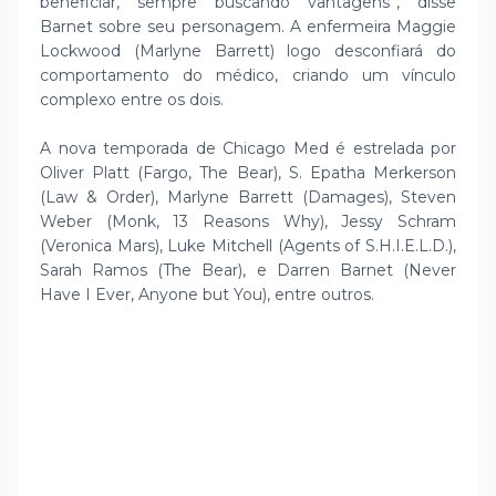
beneficiar, sempre buscando vantagens”, disse
Barnet sobre seu personagem. A enfermeira Maggie
Lockwood (Marlyne Barrett) logo desconfiará do
comportamento do médico, criando um vínculo
complexo entre os dois.
A nova temporada de Chicago Med é estrelada por
Oliver Platt (Fargo, The Bear), S. Epatha Merkerson
(Law & Order), Marlyne Barrett (Damages), Steven
Weber (Monk, 13 Reasons Why), Jessy Schram
(Veronica Mars), Luke Mitchell (Agents of S.H.I.E.L.D.),
Sarah Ramos (The Bear), e Darren Barnet (Never
Have I Ever, Anyone but You), entre outros.