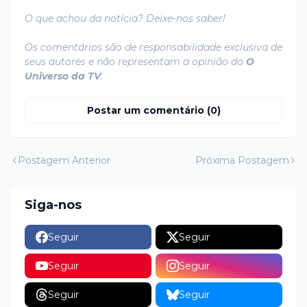
O que achou da notícia? Deixe-nos saber!
Os comentários são de responsabilidade exclusiva de
seus autores e não representam a opinião do
O
Universo da TV
.
Postar um comentário (0)
Postagem Anterior
Próxima Postagem
Siga-nos
Seguir
Seguir
Seguir
Seguir
Seguir
Seguir