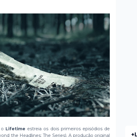
, o
Lifetime
estreia os dois primeiros episódios de
+
ond the Headlines: The Series). A produção original