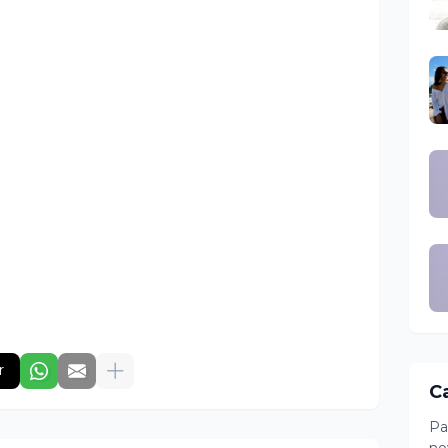
r
C
Pa