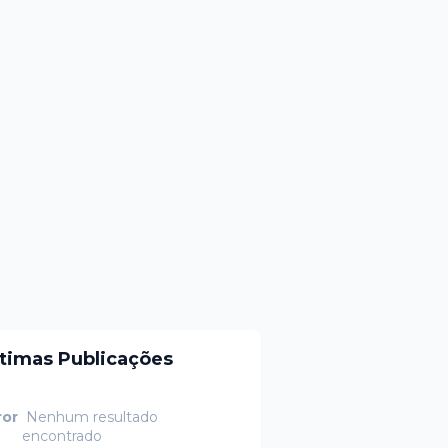
ltimas Publicações
ror
Nenhum resultado
encontrado