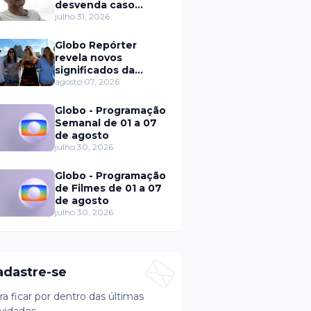
desvenda caso
Eduardo Martins e
julho 31, 2026
aponta mulher por
trás de fraude
Globo Repórter
internacional
revela novos
significados da
solteirice no Brasil e
agosto 07, 2026
mostra mudanças
nos relacionamentos
Globo - Programação
Semanal de 01 a 07
de agosto
julho 30, 2026
Globo - Programação
de Filmes de 01 a 07
de agosto
julho 30, 2026
adastre-se
ra ficar por dentro das últimas