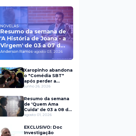
NOVELAS
Resumo da semana de
'A História de Joana - a
Virgem' de 03 a 07 de
agosto
Anderson Ramos
-
agosto 03, 2026
Xaropinho abandona
o "Comédia SBT"
após perder a
paciência com Sarro
junho 26, 2026
e Capella
Resumo da semana
de 'Quem Ama
Cuida' de 03 a 08 de
agosto
agosto 01, 2026
EXCLUSIVO: Doc
Investigação