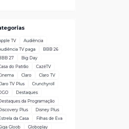
ategorias
Apple TV
Audiência
Audiência TV paga
BBB 26
BBB 27
Big Day
Casa do Patrão
CazéTV
Cinema
Claro
Claro TV
Claro TV Plus
Crunchyroll
DGO
Destaques
Destaques da Programação
Discovery Plus
Disney Plus
Estrela da Casa
Filhas de Eva
Giga Gloob
Globoplay