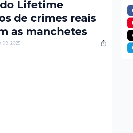
 do Lifetime
os de crimes reais
m as manchetes
o 08, 2025