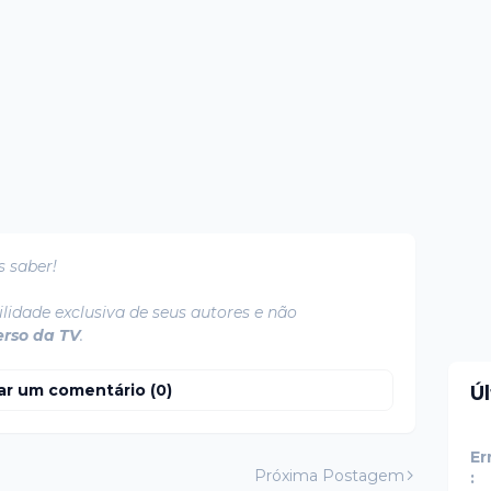
s saber!
lidade exclusiva de seus autores e não
erso da TV
.
ar um comentário (0)
Ú
Er
Próxima Postagem
: