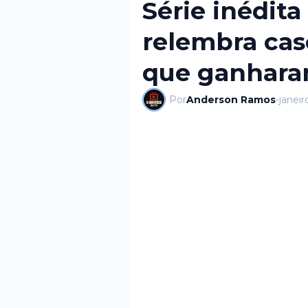
Série inédita
relembra cas
que ganhara
Por
Anderson Ramos
-
janeir