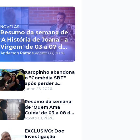
NOVELAS
Resumo da semana de
'A História de Joana - a
Virgem' de 03 a 07 de
agosto
Anderson Ramos
-
agosto 03, 2026
Xaropinho abandona
o "Comédia SBT"
após perder a
paciência com Sarro
junho 26, 2026
e Capella
Resumo da semana
de 'Quem Ama
Cuida' de 03 a 08 de
agosto
agosto 01, 2026
EXCLUSIVO: Doc
Investigação