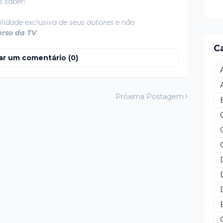
s saber!
lidade exclusiva de seus autores e não
erso da TV
.
C
ar um comentário (0)
Próxima Postagem