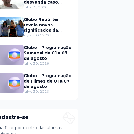
desvenda caso
Eduardo Martins e
julho 31, 2026
aponta mulher por
trás de fraude
Globo Repórter
internacional
revela novos
significados da
solteirice no Brasil e
agosto 07, 2026
mostra mudanças
nos relacionamentos
Globo - Programação
Semanal de 01 a 07
de agosto
julho 30, 2026
Globo - Programação
de Filmes de 01 a 07
de agosto
julho 30, 2026
adastre-se
ra ficar por dentro das últimas