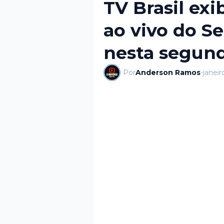
TV Brasil exi
ao vivo do S
nesta segund
Por
Anderson Ramos
-
janeir