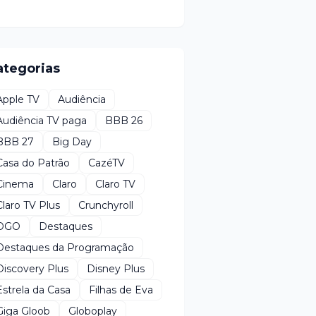
ategorias
Apple TV
Audiência
Audiência TV paga
BBB 26
BBB 27
Big Day
Casa do Patrão
CazéTV
Cinema
Claro
Claro TV
Claro TV Plus
Crunchyroll
DGO
Destaques
Destaques da Programação
Discovery Plus
Disney Plus
Estrela da Casa
Filhas de Eva
Giga Gloob
Globoplay