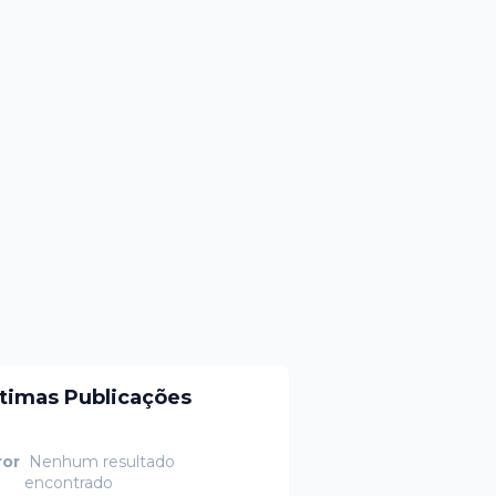
ltimas Publicações
ror
Nenhum resultado
encontrado