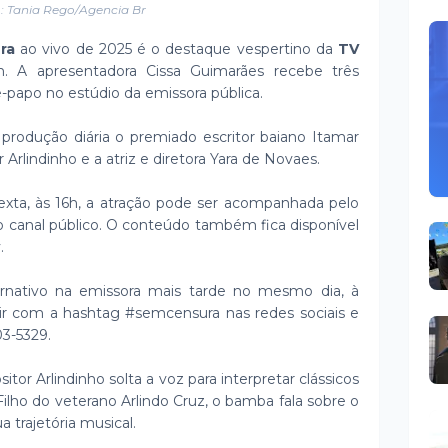
: Tania Rego/Agencia Br
ra
ao vivo de 2025 é o destaque vespertino da
TV
. A apresentadora Cissa Guimarães recebe três
-papo no estúdio da emissora pública.
al produção diária o premiado escritor baiano Itamar
 Arlindinho e a atriz e diretora Yara de Novaes.
xta, às 16h, a atração pode ser acompanhada pelo
o canal público. O conteúdo também fica disponível
.
rnativo na emissora mais tarde no mesmo dia, à
ir com a hashtag #semcensura nas redes sociais e
03-5329.
tor Arlindinho solta a voz para interpretar clássicos
Filho do veterano Arlindo Cruz, o bamba fala sobre o
a trajetória musical.