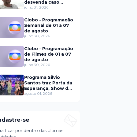
desvenda caso
Eduardo Martins e
julho 31, 2026
aponta mulher por
trás de fraude
Globo - Programação
internacional
Semanal de 01 a 07
de agosto
julho 30, 2026
Globo - Programação
de Filmes de 01 a 07
de agosto
julho 30, 2026
Programa Silvio
Santos traz Porta da
Esperança, Show de
Calouros e Qual é a
agosto 01, 2026
Música neste
domingo (2)
adastre-se
ra ficar por dentro das últimas