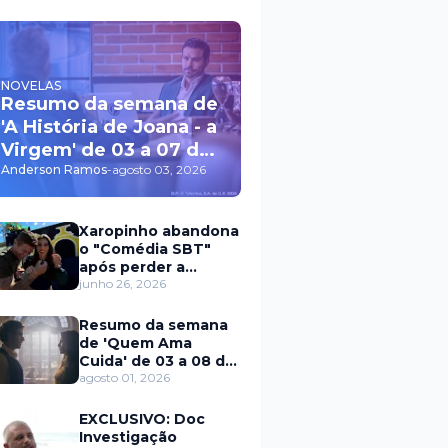
NOVELAS
Resumo da semana de
'A História de Joana - a
Virgem' de 03 a 07 de
agosto
Anderson Ramos
-
agosto 03, 2026
Xaropinho abandona
o "Comédia SBT"
após perder a
paciência com Sarro
junho 26, 2026
e Capella
Resumo da semana
de 'Quem Ama
Cuida' de 03 a 08 de
agosto
agosto 01, 2026
EXCLUSIVO: Doc
Investigação