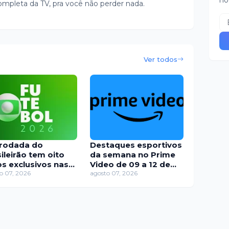
no
ompleta da TV, pra você não perder nada.
Ver todos
 rodada do
Destaques esportivos
ileirão tem oito
da semana no Prime
os exclusivos nas
Video de 09 a 12 de
taformas Globo
o 07, 2026
agosto
agosto 07, 2026
te fim de semana