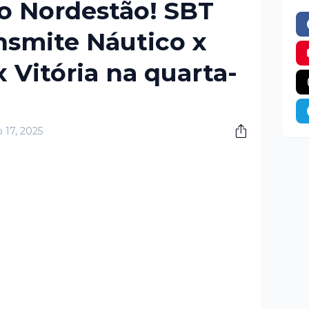
o Nordestão! SBT
nsmite Náutico x
 Vitória na quarta-
o 17, 2025