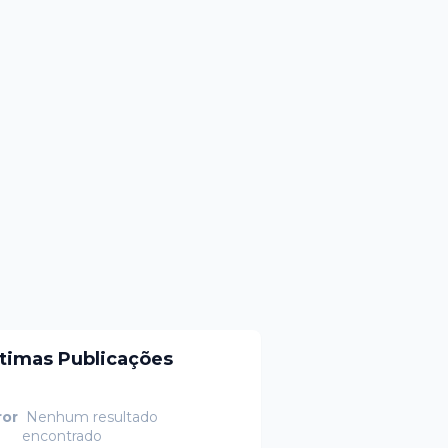
ltimas Publicações
ror
Nenhum resultado
encontrado