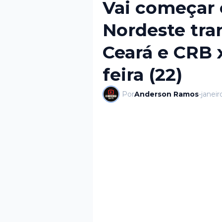
Vai começar 
Nordeste tra
Ceará e CRB x
feira (22)
Por
Anderson Ramos
-
janeir