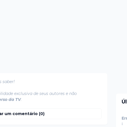
s saber!
lidade exclusiva de seus autores e não
erso da TV
.
Ú
ar um comentário (0)
Er
: