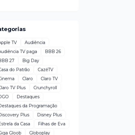
ategorias
Apple TV
Audiência
Audiência TV paga
BBB 26
BBB 27
Big Day
Casa do Patrão
CazéTV
Cinema
Claro
Claro TV
Claro TV Plus
Crunchyroll
DGO
Destaques
Destaques da Programação
Discovery Plus
Disney Plus
Estrela da Casa
Filhas de Eva
Giga Gloob
Globoplay