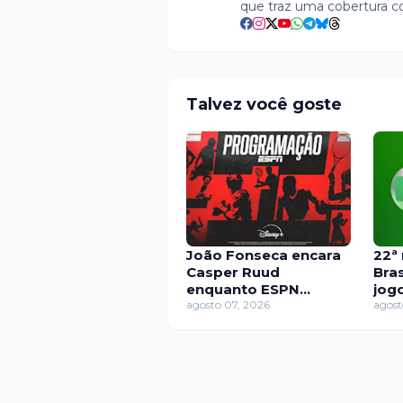
que traz uma cobertura c
Talvez você goste
João Fonseca encara
22ª
Casper Ruud
Bras
enquanto ESPN
jog
transmite oitavas da
agosto 07, 2026
pla
agost
Libertadores e
nes
Sudamericana