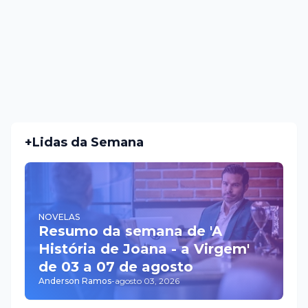
+Lidas da Semana
NOVELAS
Resumo da semana de 'A
História de Joana - a Virgem'
de 03 a 07 de agosto
Anderson Ramos
-
agosto 03, 2026