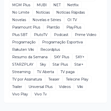
MGM Plus
MUBI
NET
Netflix
No Limite
Notícias
Notícias Rápidas
Novelas
Novelas e Séries
OI TV
Paramount Plus
Plantão
PlayPlus
Plus SBT
PlutoTV
Podcast
Prime Video
Programação
Programação Esportiva
Rakuten Viki
Recordplus
Resumo da Semana
SKY Plus
SKY+
STARZPLAY
Sky
Star Plus
Star+
Streaming
TV Aberta
TV paga
TV por Assinatura
Teaser
Telecine Play
Trailer
Universal Plus
Videos
Viki
Vivo Play
Vivo Tv