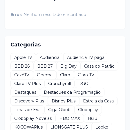
Error:
Nenhum resultado encontrado
Categorias
Apple TV
Audiência
Audiência TV paga
BBB 26
BBB 27
Big Day
Casa do Patrão
CazéTV
Cinema
Claro
Claro TV
Claro TV Plus
Crunchyroll
DGO
Destaques
Destaques da Programação
Discovery Plus
Disney Plus
Estrela da Casa
Filhas de Eva
Giga Gloob
Globoplay
Globoplay Novelas
HBO MAX
Hulu
KOCOWAPlus
LIONSGATE PLUS
Looke