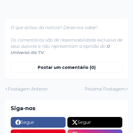
O que achou da notícia? Deixe-nos saber!
Os comentários são de responsabilidade exclusiva de
seus autores e não representam a opinião do
O
Universo da TV
.
Postar um comentário (0)
Postagem Anterior
Próxima Postagem
Siga-nos
Seguir
Seguir