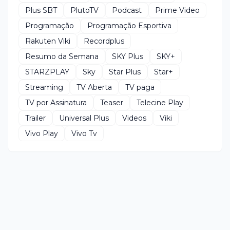
Plus SBT
PlutoTV
Podcast
Prime Video
Programação
Programação Esportiva
Rakuten Viki
Recordplus
Resumo da Semana
SKY Plus
SKY+
STARZPLAY
Sky
Star Plus
Star+
Streaming
TV Aberta
TV paga
TV por Assinatura
Teaser
Telecine Play
Trailer
Universal Plus
Videos
Viki
Vivo Play
Vivo Tv