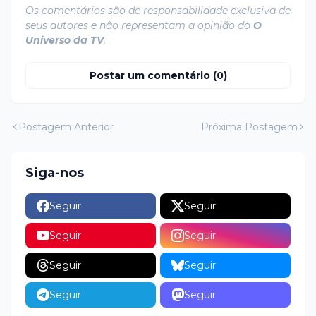
Os comentários são de responsabilidade exclusiva de
seus autores e não representam a opinião do
O
Universo da TV
.
Postar um comentário (0)
Postagem Anterior
Próxima Postagem
Siga-nos
Seguir
Seguir
Seguir
Seguir
Seguir
Seguir
Seguir
Seguir