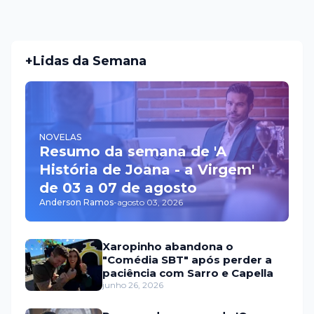
+Lidas da Semana
NOVELAS
Resumo da semana de 'A
História de Joana - a Virgem'
de 03 a 07 de agosto
Anderson Ramos
-
agosto 03, 2026
Xaropinho abandona o
"Comédia SBT" após perder a
paciência com Sarro e Capella
junho 26, 2026