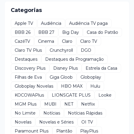
Categorias
Apple TV
Audiência
Audiência TV paga
BBB 26
BBB 27
Big Day
Casa do Patrão
CazéTV
Cinema
Claro
Claro TV
Claro TV Plus
Crunchyroll
DGO
Destaques
Destaques da Programação
Discovery Plus
Disney Plus
Estrela da Casa
Filhas de Eva
Giga Gloob
Globoplay
Globoplay Novelas
HBO MAX
Hulu
KOCOWAPlus
LIONSGATE PLUS
Looke
MGM Plus
MUBI
NET
Netflix
No Limite
Notícias
Notícias Rápidas
Novelas
Novelas e Séries
OI TV
Paramount Plus
Plantão
PlayPlus