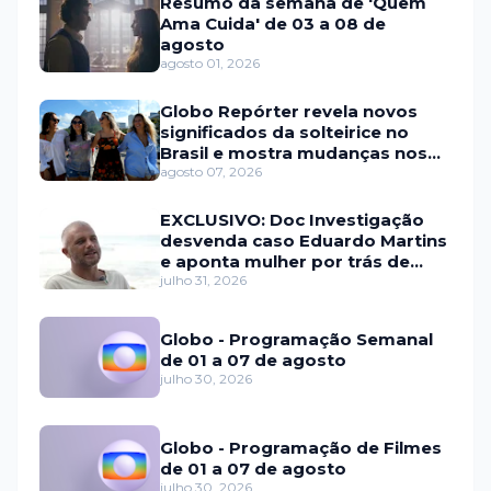
Resumo da semana de 'Quem
Ama Cuida' de 03 a 08 de
agosto
agosto 01, 2026
Globo Repórter revela novos
significados da solteirice no
Brasil e mostra mudanças nos
relacionamentos
agosto 07, 2026
EXCLUSIVO: Doc Investigação
desvenda caso Eduardo Martins
e aponta mulher por trás de
fraude internacional
julho 31, 2026
Globo - Programação Semanal
de 01 a 07 de agosto
julho 30, 2026
Globo - Programação de Filmes
de 01 a 07 de agosto
julho 30, 2026