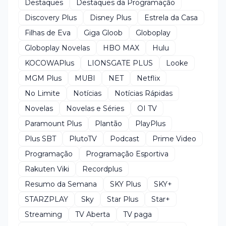
Destaques
Destaques da Programação
Discovery Plus
Disney Plus
Estrela da Casa
Filhas de Eva
Giga Gloob
Globoplay
Globoplay Novelas
HBO MAX
Hulu
KOCOWAPlus
LIONSGATE PLUS
Looke
MGM Plus
MUBI
NET
Netflix
No Limite
Notícias
Notícias Rápidas
Novelas
Novelas e Séries
OI TV
Paramount Plus
Plantão
PlayPlus
Plus SBT
PlutoTV
Podcast
Prime Video
Programação
Programação Esportiva
Rakuten Viki
Recordplus
Resumo da Semana
SKY Plus
SKY+
STARZPLAY
Sky
Star Plus
Star+
Streaming
TV Aberta
TV paga