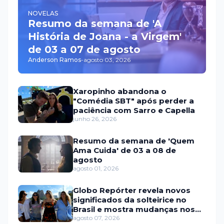
NOVELAS
Resumo da semana de 'A
História de Joana - a Virgem'
de 03 a 07 de agosto
Anderson Ramos
-
agosto 03, 2026
Xaropinho abandona o
"Comédia SBT" após perder a
paciência com Sarro e Capella
junho 26, 2026
Resumo da semana de 'Quem
Ama Cuida' de 03 a 08 de
agosto
agosto 01, 2026
Globo Repórter revela novos
significados da solteirice no
Brasil e mostra mudanças nos
relacionamentos
agosto 07, 2026