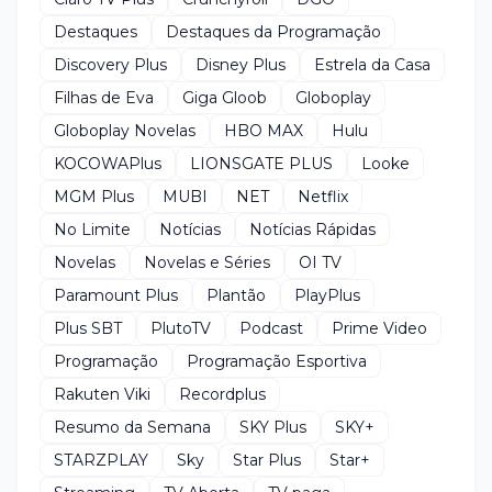
Destaques
Destaques da Programação
Discovery Plus
Disney Plus
Estrela da Casa
Filhas de Eva
Giga Gloob
Globoplay
Globoplay Novelas
HBO MAX
Hulu
KOCOWAPlus
LIONSGATE PLUS
Looke
MGM Plus
MUBI
NET
Netflix
No Limite
Notícias
Notícias Rápidas
Novelas
Novelas e Séries
OI TV
Paramount Plus
Plantão
PlayPlus
Plus SBT
PlutoTV
Podcast
Prime Video
Programação
Programação Esportiva
Rakuten Viki
Recordplus
Resumo da Semana
SKY Plus
SKY+
STARZPLAY
Sky
Star Plus
Star+