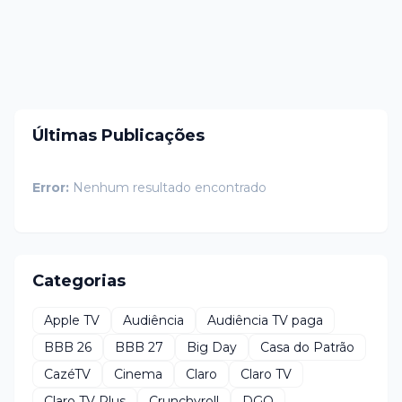
Últimas Publicações
Error:
Nenhum resultado encontrado
Categorias
Apple TV
Audiência
Audiência TV paga
BBB 26
BBB 27
Big Day
Casa do Patrão
CazéTV
Cinema
Claro
Claro TV
Claro TV Plus
Crunchyroll
DGO