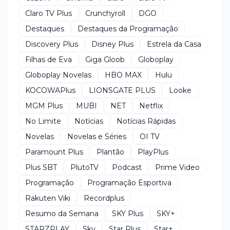
Claro TV Plus
Crunchyroll
DGO
Destaques
Destaques da Programação
Discovery Plus
Disney Plus
Estrela da Casa
Filhas de Eva
Giga Gloob
Globoplay
Globoplay Novelas
HBO MAX
Hulu
KOCOWAPlus
LIONSGATE PLUS
Looke
MGM Plus
MUBI
NET
Netflix
No Limite
Notícias
Notícias Rápidas
Novelas
Novelas e Séries
OI TV
Paramount Plus
Plantão
PlayPlus
Plus SBT
PlutoTV
Podcast
Prime Video
Programação
Programação Esportiva
Rakuten Viki
Recordplus
Resumo da Semana
SKY Plus
SKY+
STARZPLAY
Sky
Star Plus
Star+