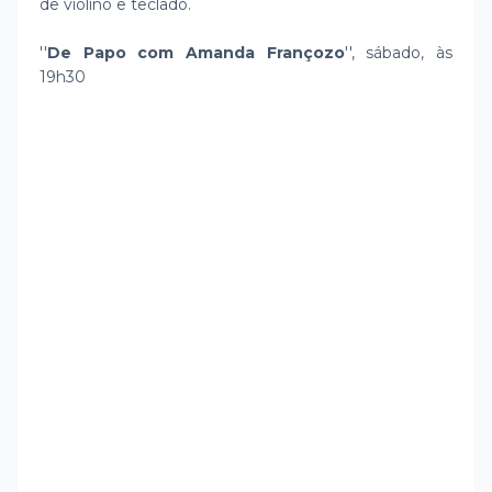
de violino e teclado.
''
De Papo com Amanda Françozo
'', sábado, às
19h30