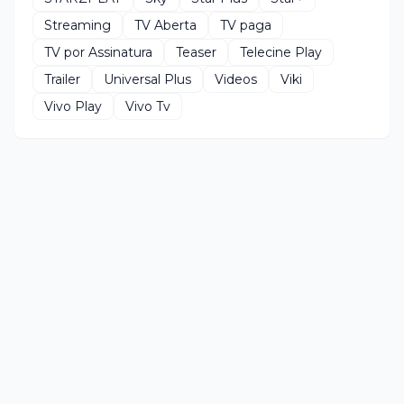
Streaming
TV Aberta
TV paga
TV por Assinatura
Teaser
Telecine Play
Trailer
Universal Plus
Videos
Viki
Vivo Play
Vivo Tv