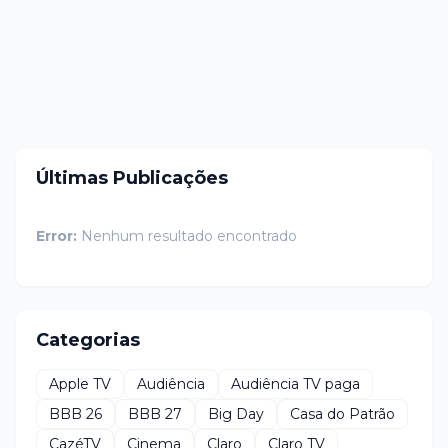
Últimas Publicações
Error:
Nenhum resultado encontrado
Categorias
Apple TV
Audiência
Audiência TV paga
BBB 26
BBB 27
Big Day
Casa do Patrão
CazéTV
Cinema
Claro
Claro TV