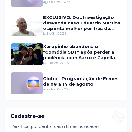
agosto 05, 2026
EXCLUSIVO: Doc Investigação
desvenda caso Eduardo Martins
e aponta mulher por trás de
fraude internacional
julho 31, 2026
Xaropinho abandona o
"Comédia SBT" após perder a
paciência com Sarro e Capella
junho 26, 2026
Globo - Programação de Filmes
de 08 a 14 de agosto
agosto 05, 2026
Cadastre-se
Para ficar por dentro das últimas novidades.