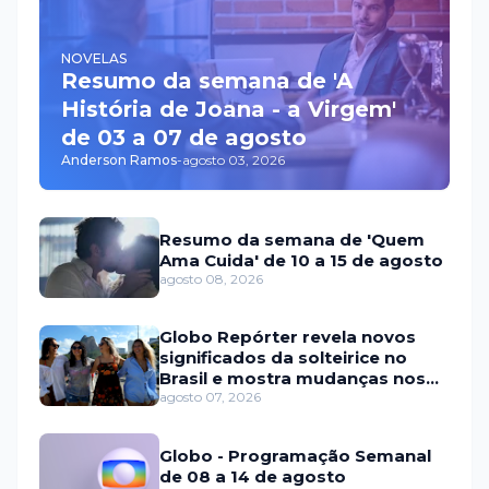
NOVELAS
Resumo da semana de 'A
História de Joana - a Virgem'
de 03 a 07 de agosto
Anderson Ramos
-
agosto 03, 2026
Resumo da semana de 'Quem
Ama Cuida' de 10 a 15 de agosto
agosto 08, 2026
Globo Repórter revela novos
significados da solteirice no
Brasil e mostra mudanças nos
relacionamentos
agosto 07, 2026
Globo - Programação Semanal
de 08 a 14 de agosto