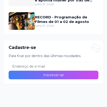
e aponta mulher por trás de
fraude internacional
julho 31, 2026
RECORD - Programação de
Filmes de 01 a 02 de agosto
julho 31, 2026
Cadastre-se
Para ficar por dentro das últimas novidades.