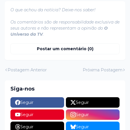
O que achou da notícia? Deixe-nos saber!
Os comentários são de responsabilidade exclusiva de
seus autores e não representam a opinião do
O
Universo da TV
.
Postar um comentário (0)
Postagem Anterior
Próxima Postagem
Siga-nos
Seguir
Seguir
Seguir
Seguir
Seguir
Seguir