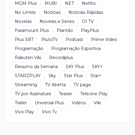
MGM Plus
MUBI
NET
Netflix
No Limite
Notícias
Notícias Rápidas
Novelas
Novelas e Séries
OI TV
Paramount Plus
Plantão
PlayPlus
Plus SBT
PlutoTV
Podcast
Prime Video
Programação
Programação Esportiva
Rakuten Viki
Recordplus
Resumo da Semana
SKY Plus
SKY+
STARZPLAY
Sky
Star Plus
Star+
Streaming
TV Aberta
TV paga
TV por Assinatura
Teaser
Telecine Play
Trailer
Universal Plus
Videos
Viki
Vivo Play
Vivo Tv