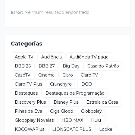
Error:
Nenhum resultado encontrado
Categorias
Apple TV
Audiência
Audiência TV paga
BBB 26
BBB 27
Big Day
Casa do Patrão
CazéTV
Cinema
Claro
Claro TV
Claro TV Plus
Crunchyroll
DGO
Destaques
Destaques da Programação
Discovery Plus
Disney Plus
Estrela da Casa
Filhas de Eva
Giga Gloob
Globoplay
Globoplay Novelas
HBO MAX
Hulu
KOCOWAPlus
LIONSGATE PLUS
Looke