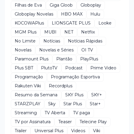
Filhas de Eva
Giga Gloob
Globoplay
Globoplay Novelas
HBO MAX
Hulu
KOCOWAPlus
LIONSGATE PLUS
Looke
MGM Plus
MUBI
NET
Netflix
No Limite
Notícias
Notícias Rápidas
Novelas
Novelas e Séries
OI TV
Paramount Plus
Plantão
PlayPlus
Plus SBT
PlutoTV
Podcast
Prime Video
Programação
Programação Esportiva
Rakuten Viki
Recordplus
Resumo da Semana
SKY Plus
SKY+
STARZPLAY
Sky
Star Plus
Star+
Streaming
TV Aberta
TV paga
TV por Assinatura
Teaser
Telecine Play
Trailer
Universal Plus
Videos
Viki