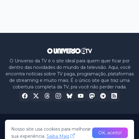
O Universo da TV é o site ideal para quem quer ficar por
dentro das novidades do mundo da televisão. Aqui, você
encontra notícias sobre TV paga, programação, plataformas
de streaming e muito mais. É o único site que traz uma
cobertura completa da TV, pra você não perder nada.
Home
Sobre nós
Política de Privacidade
Contato
Nosso site usa cookies para melhorar
OK, aceito!
sua experiência.
Saiba Mais
© 2026 -
O Universo da TV
• All Rights Reserved