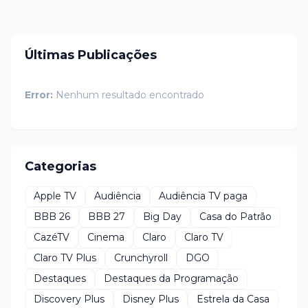
Últimas Publicações
Error:
Nenhum resultado encontrado
Categorias
Apple TV
Audiência
Audiência TV paga
BBB 26
BBB 27
Big Day
Casa do Patrão
CazéTV
Cinema
Claro
Claro TV
Claro TV Plus
Crunchyroll
DGO
Destaques
Destaques da Programação
Discovery Plus
Disney Plus
Estrela da Casa