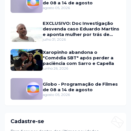
de 08 a 14 de agosto
agosto 05, 2026
EXCLUSIVO: Doc Investigação
desvenda caso Eduardo Martins
e aponta mulher por trás de
fraude internacional
julho 31, 2026
Xaropinho abandona o
"Comédia SBT" após perder a
paciência com Sarro e Capella
junho 26, 2026
Globo - Programação de Filmes
de 08 a 14 de agosto
agosto 05, 2026
Cadastre-se