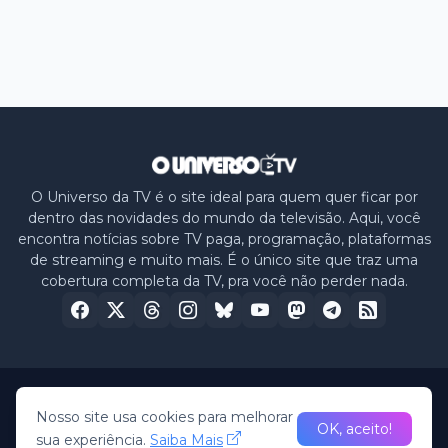
O Universo da TV é o site ideal para quem quer ficar por
dentro das novidades do mundo da televisão. Aqui, você
encontra notícias sobre TV paga, programação, plataformas
de streaming e muito mais. É o único site que traz uma
cobertura completa da TV, pra você não perder nada.
Home
Sobre nós
Política de Privacidade
Contato
Nosso site usa cookies para melhorar
OK, aceito!
sua experiência.
Saiba Mais
© 2026 -
O Universo da TV
• All Rights Reserved