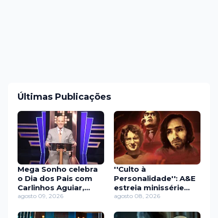
Últimas Publicações
Mega Sonho celebra
''Culto à
o Dia dos Pais com
Personalidade'': A&E
Carlinhos Aguiar,
estreia minissérie
Caique Aguiar e
agosto 09, 2026
sobre os líderes de
agosto 08, 2026
Gabily
seitas mais
perturbadores