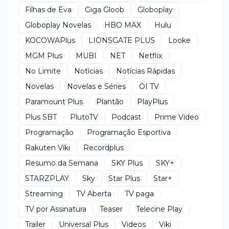
Filhas de Eva
Giga Gloob
Globoplay
Globoplay Novelas
HBO MAX
Hulu
KOCOWAPlus
LIONSGATE PLUS
Looke
MGM Plus
MUBI
NET
Netflix
No Limite
Notícias
Notícias Rápidas
Novelas
Novelas e Séries
OI TV
Paramount Plus
Plantão
PlayPlus
Plus SBT
PlutoTV
Podcast
Prime Video
Programação
Programação Esportiva
Rakuten Viki
Recordplus
Resumo da Semana
SKY Plus
SKY+
STARZPLAY
Sky
Star Plus
Star+
Streaming
TV Aberta
TV paga
TV por Assinatura
Teaser
Telecine Play
Trailer
Universal Plus
Videos
Viki