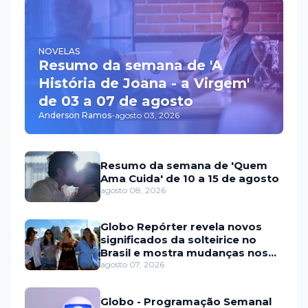
NOVELAS
Resumo da semana de 'A
História de Joana - a Virgem'
de 03 a 07 de agosto
Anderson Ramos
-
agosto 03, 2026
Resumo da semana de 'Quem
Ama Cuida' de 10 a 15 de agosto
agosto 08, 2026
Globo Repórter revela novos
significados da solteirice no
Brasil e mostra mudanças nos
relacionamentos
agosto 07, 2026
Globo - Programação Semanal