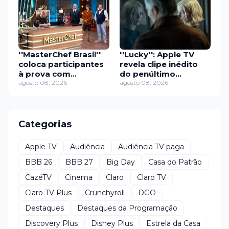
''MasterChef Brasil''
''Lucky'': Apple TV
coloca participantes
revela clipe inédito
à prova com
do penúltimo
churrasco e
agosto 08, 2026
episódio da
agosto 08, 2026
gastronomia
minissérie com Anya
molecular
Taylor-Joy
Categorias
Apple TV
Audiência
Audiência TV paga
BBB 26
BBB 27
Big Day
Casa do Patrão
CazéTV
Cinema
Claro
Claro TV
Claro TV Plus
Crunchyroll
DGO
Destaques
Destaques da Programação
Discovery Plus
Disney Plus
Estrela da Casa