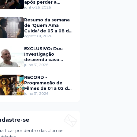
após perder a
paciência com Sarro
junho 26, 2026
e Capella
Resumo da semana
de 'Quem Ama
Cuida' de 03 a 08 de
agosto
agosto 01, 2026
EXCLUSIVO: Doc
Investigação
desvenda caso
Eduardo Martins e
julho 31, 2026
aponta mulher por
trás de fraude
RECORD -
internacional
Programação de
Filmes de 01 a 02 de
agosto
julho 31, 2026
adastre-se
ra ficar por dentro das últimas