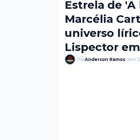
Estrela de 'A 
Marcélia Cart
universo líri
Lispector em
Por
Anderson Ramos
-
abril 