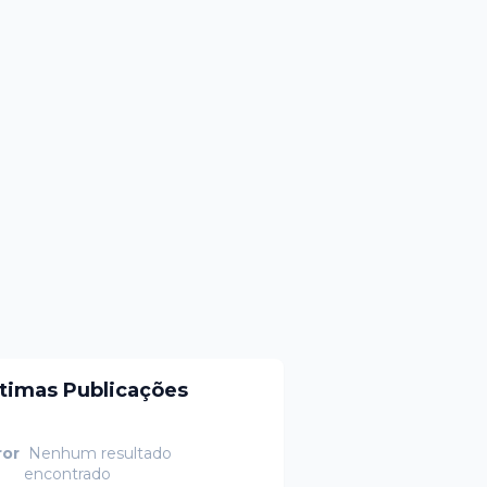
ltimas Publicações
ror
Nenhum resultado
encontrado