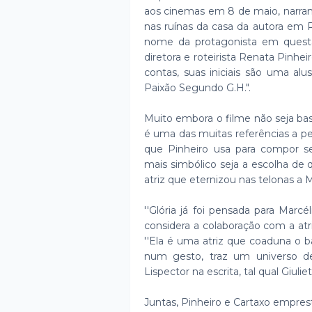
aos cinemas em 8 de maio, narrand
nas ruínas da casa da autora em 
nome da protagonista em questã
diretora e roteirista Renata Pinheir
contas, suas iniciais são uma alu
Paixão Segundo G.H.".
Muito embora o filme não seja ba
é uma das muitas referências a p
que Pinheiro usa para compor 
mais simbólico seja a escolha de 
atriz que eternizou nas telonas a 
''Glória já foi pensada para Marc
considera a colaboração com a atri
''Ela é uma atriz que coaduna o 
num gesto, traz um universo de
Lispector na escrita, tal qual Giuli
Juntas, Pinheiro e Cartaxo empres