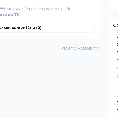
lidade exclusiva de seus autores e não
erso da TV
.
C
ar um comentário (0)
Próxima Postagem