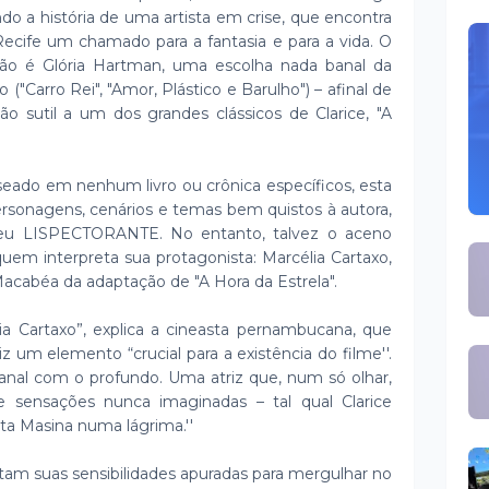
o a história de uma artista em crise, que encontra
Recife um chamado para a fantasia e para a vida. O
o é Glória Hartman, uma escolha nada banal da
o ("Carro Rei", "Amor, Plástico e Barulho") – afinal de
são sutil a um dos grandes clássicos de Clarice, "A
seado em nenhum livro ou crônica específicos, esta
ersonagens, cenários e temas bem quistos à autora,
seu LISPECTORANTE. No entanto, talvez o aceno
quem interpreta sua protagonista: Marcélia Cartaxo,
Macabéa da adaptação de "A Hora da Estrela".
élia Cartaxo”, explica a cineasta pernambucana, que
z um elemento “crucial para a existência do filme''.
banal com o profundo. Uma atriz que, num só olhar,
 sensações nunca imaginadas – tal qual Clarice
etta Masina numa lágrima.''
tam suas sensibilidades apuradas para mergulhar no