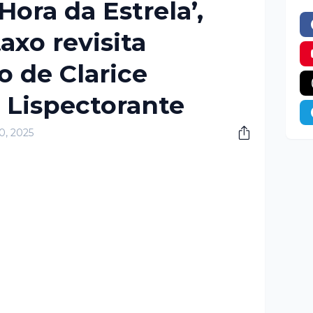
Hora da Estrela’,
axo revisita
co de Clarice
 Lispectorante
30, 2025