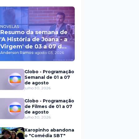
NOVELAS
Resumo da semana de
'A História de Joana - a
Virgem' de 03 a 07 de
agosto
Anderson Ramos
-
agosto 03, 2026
Globo - Programação
Semanal de 01 a 07
de agosto
julho 30, 2026
Globo - Programação
de Filmes de 01 a 07
de agosto
julho 30, 2026
Xaropinho abandona
o "Comédia SBT"