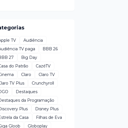
ategorias
Apple TV
Audiência
Audiência TV paga
BBB 26
BBB 27
Big Day
Casa do Patrão
CazéTV
Cinema
Claro
Claro TV
Claro TV Plus
Crunchyroll
DGO
Destaques
Destaques da Programação
Discovery Plus
Disney Plus
Estrela da Casa
Filhas de Eva
Giga Gloob
Globoplay