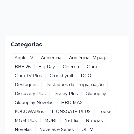
Categorias
Apple TV
Audiência
Audiência TV paga
BBB 26
Big Day
Cinema
Claro
Claro TV Plus
Crunchyroll
DGO
Destaques
Destaques da Programação
Discovery Plus
Disney Plus
Globoplay
Globoplay Novelas
HBO MAX
KOCOWAPlus
LIONSGATE PLUS
Looke
MGM Plus
MUBI
Netflix
Notícias
Novelas
Novelas e Séries
OI TV