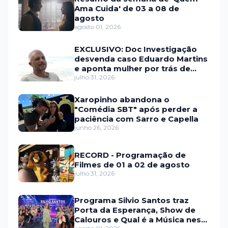
Ama Cuida' de 03 a 08 de
agosto
agosto 01, 2026
EXCLUSIVO: Doc Investigação
desvenda caso Eduardo Martins
e aponta mulher por trás de
fraude internacional
julho 31, 2026
Xaropinho abandona o
"Comédia SBT" após perder a
paciência com Sarro e Capella
junho 26, 2026
RECORD - Programação de
Filmes de 01 a 02 de agosto
julho 31, 2026
Programa Silvio Santos traz
Porta da Esperança, Show de
Calouros e Qual é a Música neste