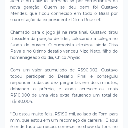
Acerte ou Caia! foi formado só por comediantes da
nova geração. Quem se deu bem foi Gustavo
Mendes, que ficou conhecido em todo o Brasil por
sua imitação da ex-presidente Dilma Roussef.
Chamado para o jogo já na reta final, Gustavo tirou
Rossicléa da posição de líder, colocando a colega no
fundo do buraco. O humorista eliminou ainda Criss
Paiva e no último desafio venceu Nizo Neto, filho do
homenageado do dia, Chico Anysio.
Com um valor acumulado de R$90.002, Gustavo
topou participar do Desafio Final e conseguiu
responder todas as dez perguntas em dois minutos,
dobrando o prêmio, e ainda acrescentou mais
R$10.000 de uma vida extra, faturando um total de
R$190.004.
''Eu estou muito feliz, R$190 mil, ao lado do Tom, para
mim, que estou em um recomeço de carreira... E aqui
é onde tudo começou, comecei no show do Tom, no